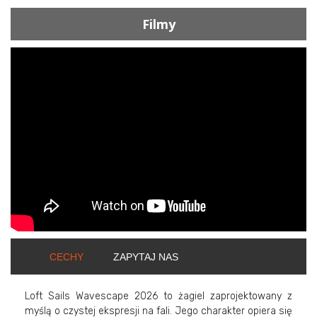
Filmy
ShortText:
CECHY
ZAPYTAJ NAS
Loft Sails Wavescape 2026 to żagiel zaprojektowany z
myślą o czystej ekspresji na fali. Jego charakter opiera się