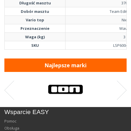
Długość masztu
370
Dobór masztu
Team Editio
Vario top
Nie
Przeznaczenie
Wave
Waga (kg)
3
SKU
LSP60040
Najlepsze marki
Wsparcie EASY
Pomoc
Obsługa