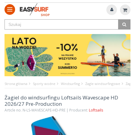
Strona główna
Sporty wodne
Windsurfing
Żagle windsurfingowe
Żagie
Żagiel do windsurfingu Loftsails Wavescape HD
2026/27 Pre-Production
Article no. N-LS-WAVESCAPE-HD-PRE | Producent:
Loftsails