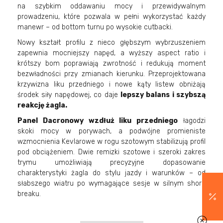
na szybkim oddawaniu mocy i przewidywalnym
prowadzeniu, które pozwala w pełni wykorzystać każdy
manewr – od bottom turnu po wysokie cutbacki.
Nowy kształt profilu z nieco głębszym wybrzuszeniem
zapewnia mocniejszy napęd, a wyższy aspect ratio i
krótszy bom poprawiają zwrotność i redukują moment
bezwładności przy zmianach kierunku. Przeprojektowana
krzywizna liku przedniego i nowe kąty listew obniżają
środek siły napędowej, co daje
l
epszy balans i szybszą
reakcję żagla.
Panel Dacronowy wzdłuż liku przedniego
łagodzi
skoki mocy w porywach, a podwójne promieniste
wzmocnienia Kevlarowe w rogu szotowym stabilizują profil
pod obciążeniem. Dwie remizki szotowe i szeroki zakres
trymu umożliwiają precyzyjne dopasowanie
charakterystyki żagla do stylu jazdy i warunków – od
słabszego wiatru po wymagające sesje w silnym shore
breaku.