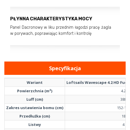
PŁYNNA CHARAKTERYSTYKA MOCY
Panel Dacronowy w liku przednim łagodzi pracę żagla
w porywach, poprawiając komfort i kontrolę
Specyfikacja
Wariant
Loftsails Wavescape 4.2 HD Fuch
Powierzchnia (m²)
4.2
Luff (cm)
388
Zakres ustawienia bomu (cm)
152-15
Przedłużka (cm)
18
Listwy
4