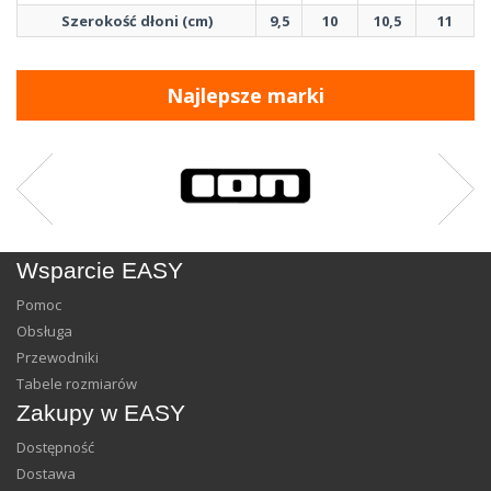
Szerokość dłoni (cm)
9,5
10
10,5
11
Najlepsze marki
Wsparcie EASY
Pomoc
Obsługa
Przewodniki
Tabele rozmiarów
Zakupy w EASY
Dostępność
Dostawa