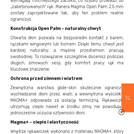
wymagają mocniejszego zacisku, co szybko prowadzi do
„zabetonowanych” rąk. Manera Magma Open Palm 2.5 mm
zostały zaprojektowane tak, aby ten problem realnie
ograniczyć.
Konstrukcja Open Palm – naturalny chwyt
Otwarta dłoń pozwala na bezpośredni kontakt z barem,
rączkami wingowymi lub bomem. Dzięki temu chwyt jest
bardziej naturalny, a mięśnie przedramion pracują
swobodniej. To rozwiązanie szczególnie docenisz podczas
długich, zimowych sesji, gdy komfort pracy rąk ma
kluczowe znaczenie.
Ochrona przed zimnem i wiatrem
Zewnętrzna warstwa glide-skin skutecznie ogranicza
wychładzanie dłoni przez wiatr, a wewnętrzna wyściółka
MAGMA+ odpowiada za izolację termiczną. Rękawiczki
utrzymują ciepło nawet w środku zimy, nie powodując
jednocześnie uczucia sztywności dłoni.
Magma+ – ciepło i elastyczność
Wnętrze rękawiczek wykonano z materiału MAGMA+, który