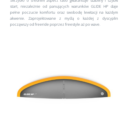
Skrzydło o średnim aspect ratio gwarantuje stabilny i szybki
start, niezależnie od panujących warunków GLIDE HP daje
pełne poczucie komfortu oraz swobodę lewitacji na każdym
akwenie. Zaprojektowane z myślą o każdej z dyscyplin
począwszy od freeride poprzez freestyle aż po wave.