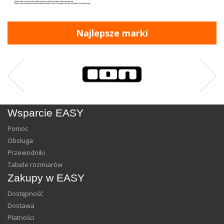
Najlepsze marki
Wsparcie EASY
Pomoc
Obsługa
Przewodniki
Tabele rozmiarów
Zakupy w EASY
Dostępność
Dostawa
Płatności