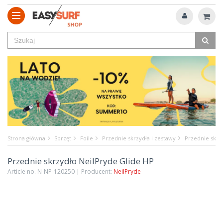
Strona główna
Sprzęt
Foile
Przednie skrzydła i zestawy
Przednie skrz
Przednie skrzydło NeilPryde Glide HP
Article no. N-NP-120250 | Producent:
NeilPryde