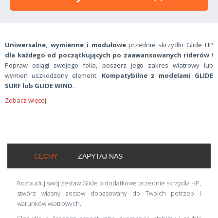
Uniwersalne, wymienne i modułowe
przednie skrzydło Glide HP
dla każdego od początkujących po zaawansowanych riderów
!
Popraw osiągi swojego foila, poszerz jego zakres wiatrowy lub
wymień uszkodzony element.
Kompatybilne z modelami GLIDE
SURF lub GLIDE WIND.
Zobacz więcej
CECHY
ZAPYTAJ NAS
Rozbuduj swój zestaw Glide o dodatkowe przednie skrzydła HP,
stwórz własny zestaw dopasowany do Twoich potrzeb i
warunków wiatrowych.