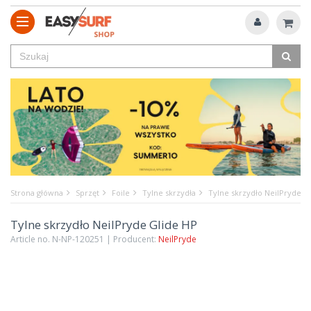
Strona główna
Sprzęt
Foile
Tylne skrzydła
Tylne skrzydło NeilPryde G
Tylne skrzydło NeilPryde Glide HP
Article no. N-NP-120251 | Producent:
NeilPryde