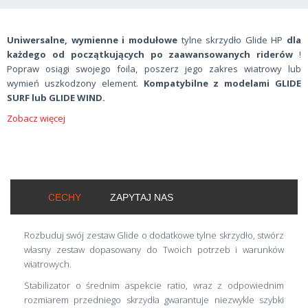
Uniwersalne, wymienne i modułowe
tylne skrzydło Glide HP
dla
każdego od początkujących po zaawansowanych riderów
!
Popraw osiągi swojego foila, poszerz jego zakres wiatrowy lub
wymień uszkodzony element.
Kompatybilne z modelami GLIDE
SURF lub GLIDE WIND.
Zobacz więcej
CECHY
ZAPYTAJ NAS
Rozbuduj swój zestaw Glide o dodatkowe tylne skrzydło, stwórz
własny zestaw dopasowany do Twoich potrzeb i warunków
wiatrowych.
Stabilizator o średnim aspekcie ratio, wraz z odpowiednim
rozmiarem przedniego skrzydła gwarantuje niezwykle szybki