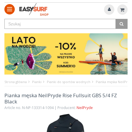
Strona główna
Pianki
Pianki do sportów wodnych
Pianka męska NeilPryde
Pianka męska NeilPryde Rise Fullsuit GBS 5/4 FZ
Black
Article no. N-NP-133314-1094 | Producent:
NeilPryde