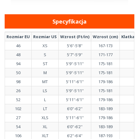
Specyfikacja
Rozmiar EU
Rozmiar US
Wzrost (Ft/in)
Wzrost (cm)
Klatka p
46
XS
5'6''-5'8''
167-173
48
S
5'7''-5'9''
171-177
94
ST
5'9''-5'11''
175-181
50
M
5'9''-5'11''
175-181
98
MT
5'11''-6'1''
179-186
26
LS
5'9''-5'11''
175-181
52
L
5'11''-6'1''
179-186
102
LT
6'0''-6'2''
183-189
27
XLS
5'11''-6'1''
179-186
54
XL
6'0''-6'2''
183-189
106
XLT
6'2''-6'4''
187-193