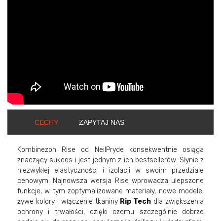
CECHY
ZAPYTAJ NAS
Kombinezon Rise od NeilPryde konsekwentnie osiąga
znaczący sukces i jest jednym z ich bestsellerów. Słynie z
niezwykłej elastyczności i izolacji w swoim przedziale
cenowym. Najnowsza wersja Rise wprowadza ulepszone
funkcje, w tym zoptymalizowane materiały, nowe modele,
żywe kolory i włączenie tkaniny
Rip
Tech
dla zwiększenia
ochrony i trwałości, dzięki czemu szczególnie dobrze