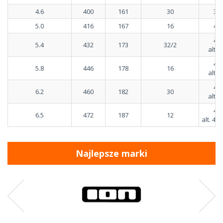
4.6
400
161
30
37
5.0
416
167
16
40
40
5.4
432
173
32/2
alt.
43
5.8
446
178
16
alt.
43
6.2
460
182
30
alt.
46
6.5
472
187
12
alt. 4
Najlepsze marki