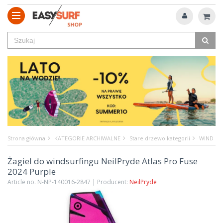
Strona główna
KATEGORIE ARCHIWALNE
Stare drzewo kategorii
WIND
Żagiel do windsurfingu NeilPryde Atlas Pro Fuse
2024 Purple
Article no. N-NP-140016-2847 | Producent:
NeilPryde