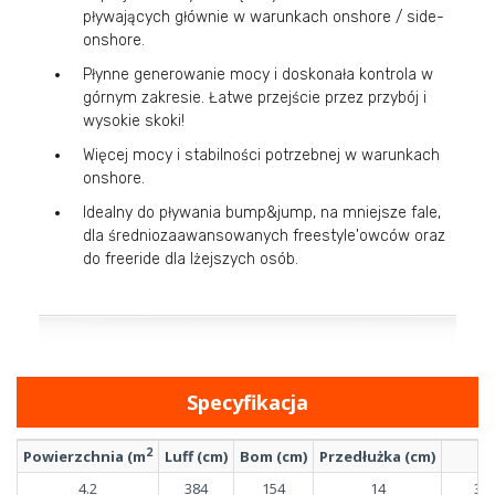
pływających głównie w warunkach onshore / side-
onshore.
Płynne generowanie mocy i doskonała kontrola w
górnym zakresie. Łatwe przejście przez przybój i
wysokie skoki!
Więcej mocy i stabilności potrzebnej w warunkach
onshore.
Idealny do pływania bump&jump, na mniejsze fale,
dla średniozaawansowanych freestyle'owców oraz
do freeride dla lżejszych osób.
Specyfikacja
2
Powierzchnia (m
Luff (cm)
Bom (cm)
Przedłużka (cm)
M
4.2
384
154
14
37