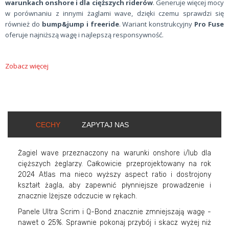
warunkach onshore i dla cięższych riderów
. Generuje więcej mocy
w porównaniu z innymi żaglami wave, dzięki czemu sprawdzi się
również do
bump&jump i freeride
. Wariant konstrukcyjny
Pro Fuse
oferuje najniższą wagę i najlepszą responsywność.
Zobacz więcej
CECHY
ZAPYTAJ NAS
Żagiel wave przeznaczony na warunki onshore i/lub dla
cięższych żeglarzy. Całkowicie przeprojektowany na rok
2024 Atlas ma nieco wyższy aspect ratio i dostrojony
kształt żagla, aby zapewnić płynniejsze prowadzenie i
znacznie lżejsze odczucie w rękach.
Panele Ultra Scrim i Q-Bond znacznie zmniejszają wagę -
nawet o 25%. Sprawnie pokonaj przybój i skacz wyżej niż