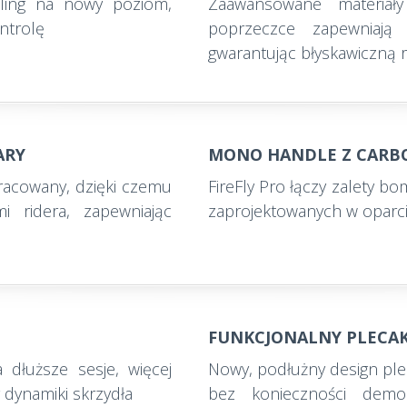
oiling na nowy poziom,
Zaawansowane materiały
ntrolę
poprzeczce zapewniają 
gwarantując błyskawiczną r
ARY
MONO HANDLE Z CARB
pracowany, dzięki czemu
FireFly Pro łączy zalety 
i ridera, zapewniając
zaprojektowanych w oparci
FUNKCJONALNY PLECA
 dłuższe sesje, więcej
Nowy, podłużny design ple
 dynamiki skrzydła
bez konieczności demon