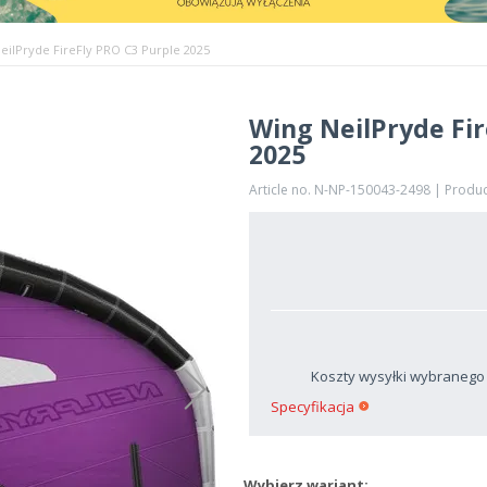
eilPryde FireFly PRO C3 Purple 2025
Wing NeilPryde Fir
2025
Article no. N-NP-150043-2498 | Produ
Koszty wysyłki wybranego
Specyfikacja
Wybierz wariant: