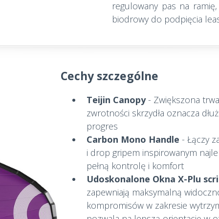
regulowany pas na ramię,
biodrowy do podpięcia lea
Cechy szczególne
Teijin Canopy
- Zwiększona trwał
zwrotności skrzydła oznacza dłuż
progres
Carbon Mono Handle
- Łączy z
i drop gripem inspirowanym najl
pełną kontrolę i komfort
Udoskonalone Okna X-Plu scr
zapewniają maksymalną widoczno
kompromisów w zakresie wytrzyma
pozwala na lepszą orientację w o