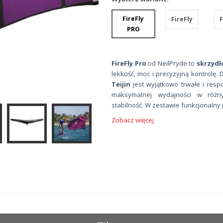
FireFly
FireFly
F
PRO
FireFly Pro
od NeilPryde to
skrzydł
lekkość, moc i precyzyjną kontrolę.
Teijin
jest wyjątkowo trwałe i re
maksymalnej wydajności w różny
stabilność. W zestawie funkcjonalny
Zobacz więcej