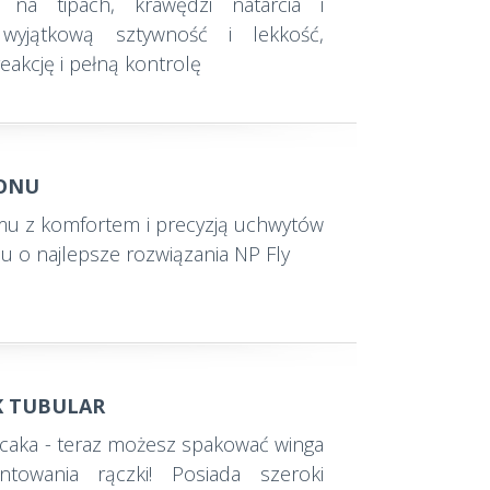
 na tipach, krawędzi natarcia i
wyjątkową sztywność i lekkość,
eakcję i pełną kontrolę
ONU
bomu z komfortem i precyzją uchwytów
u o najlepsze rozwiązania NP Fly
K TUBULAR
caka - teraz możesz spakować winga
towania rączki! Posiada szeroki