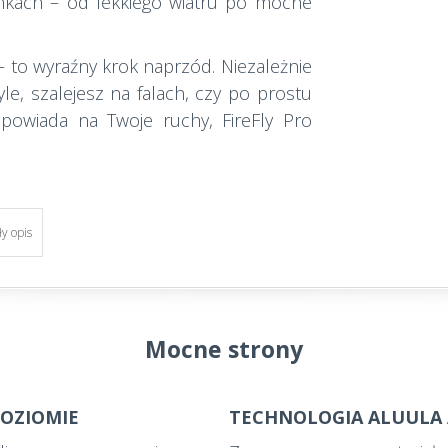
unkach – od lekkiego wiatru po mocne
a – to wyraźny krok naprzód. Niezależnie
yle, szalejesz na falach, czy po prostu
dpowiada na Twoje ruchy, FireFly Pro
ły opis
Mocne strony
POZIOMIE
TECHNOLOGIA ALUULA A