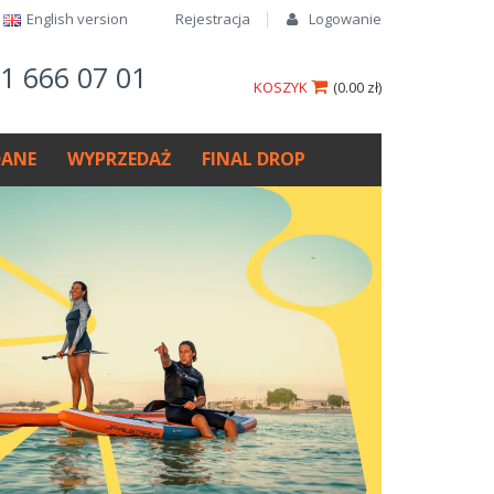
English version​
Rejestracja
Logowanie
61 666 07 01
KOSZYK
(
0.00 zł
)
ANE
WYPRZEDAŻ
FINAL DROP