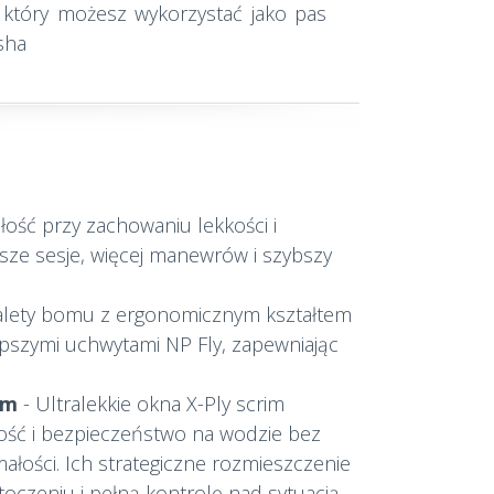
 który możesz wykorzystać jako pas
sha
ość przy zachowaniu lekkości i
sze sesje, więcej manewrów i szybszy
alety bomu z ergonomicznym kształtem
epszymi uchwytami NP Fly, zapewniając
im
- Ultralekkie okna X-Ply scrim
ść i bezpieczeństwo na wodzie bez
łości. Ich strategiczne rozmieszczenie
toczeniu i pełną kontrolę nad sytuacją