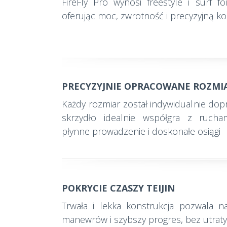
FireFly Pro wynosi freestyle i surf f
oferując moc, zwrotność i precyzyjną ko
PRECYZYJNIE OPRACOWANE ROZMI
Każdy rozmiar został indywidualnie do
skrzydło idealnie współgra z rucham
płynne prowadzenie i doskonałe osiągi
POKRYCIE CZASZY TEIJIN
Trwała i lekka konstrukcja pozwala na
manewrów i szybszy progres, bez utraty