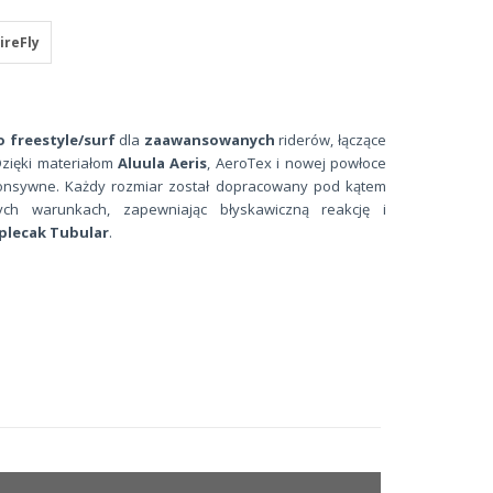
ireFly
o freestyle/surf
dla
zaawansowanych
riderów, łączące
 Dzięki materiałom
Aluula Aeris
, AeroTex i nowej powłoce
sponsywne. Każdy rozmiar został dopracowany pod kątem
ch warunkach, zapewniając błyskawiczną reakcję i
plecak Tubular
.