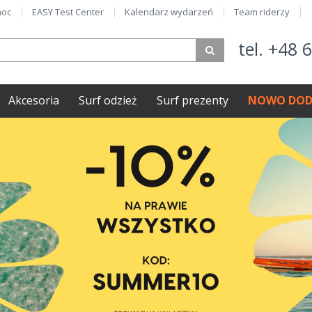
oc
EASY Test Center
Kalendarz wydarzeń
Team riderzy
tel. +48 
Akcesoria
Surf odzież
Surf prezenty
NOWO DOD