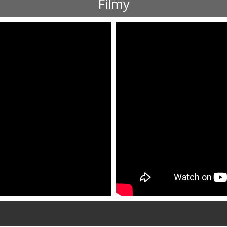
Filmy
ShortText: