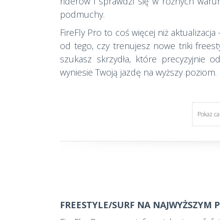
riderów i sprawdzi się w różnych war
podmuchy.
FireFly Pro to coś więcej niż aktualizacj
od tego, czy trenujesz nowe triki freest
szukasz skrzydła, które precyzyjnie o
wyniesie Twoją jazdę na wyższy poziom.
Pokaż ca
FREESTYLE/SURF NA NAJWYŻSZYM 