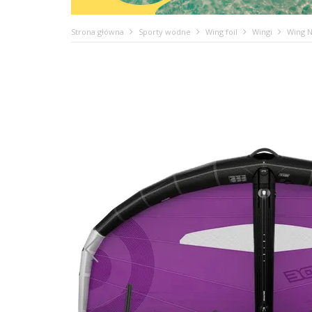
Strona główna
Sporty wodne
Wing foil
Wingi
Wing N