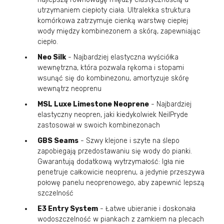
utrzymaniem ciepłoty ciała. Ultralekka struktura
komórkowa zatrzymuje cienką warstwę ciepłej
wody między kombinezonem a skórą, zapewniając
ciepło.
Neo Silk
- Najbardziej elastyczna wyściółka
wewnętrzna, która pozwala rękoma i stopami
wsunąć się do kombinezonu, amortyzuje skórę
wewnątrz neoprenu
MSL Luxe Limestone Neoprene
- Najbardziej
elastyczny neopren, jaki kiedykolwiek NeilPryde
zastosował w swoich kombinezonach
GBS Seams
- Szwy klejone i szyte na ślepo
zapobiegają przedostawaniu się wody do pianki.
Gwarantują dodatkową wytrzymałość: Igła nie
penetruje całkowicie neoprenu, a jedynie przeszywa
połowę panelu neoprenowego, aby zapewnić lepszą
szczelność
E3 Entry System
- Łatwe ubieranie i doskonała
wodoszczelność w piankach z zamkiem na plecach