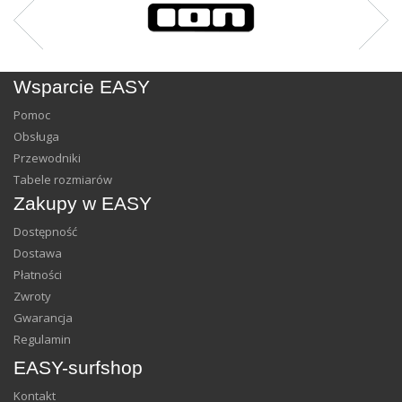
Wsparcie EASY
Pomoc
Obsługa
Przewodniki
Tabele rozmiarów
Zakupy w EASY
Dostępność
Dostawa
Płatności
Zwroty
Gwarancja
Regulamin
EASY-surfshop
Kontakt