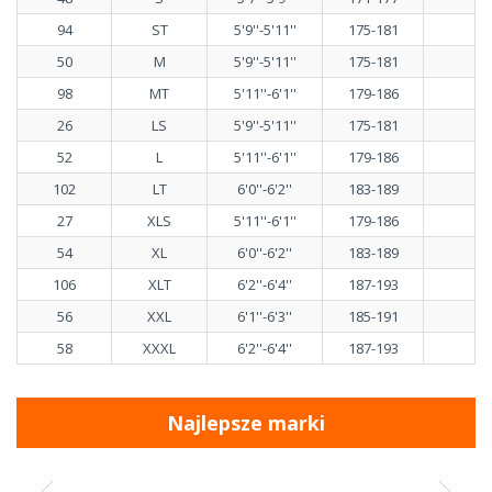
94
ST
5'9''-5'11''
175-181
50
M
5'9''-5'11''
175-181
98
MT
5'11''-6'1''
179-186
26
LS
5'9''-5'11''
175-181
52
L
5'11''-6'1''
179-186
102
LT
6'0''-6'2''
183-189
27
XLS
5'11''-6'1''
179-186
54
XL
6'0''-6'2''
183-189
106
XLT
6'2''-6'4''
187-193
56
XXL
6'1''-6'3''
185-191
58
XXXL
6'2''-6'4''
187-193
Najlepsze marki