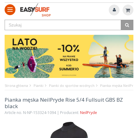
Strona główna
Pianki
Pianki do sportów wodnych
Pianka męska NeilPryde
Pianka męska NeilPryde Rise 5/4 Fullsuit GBS BZ
black
Article no. N-NP-153324-1094 | Producent:
NeilPryde