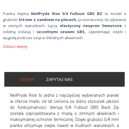
Pianka męska
NeilPryde Rise 5/4 Fullsuit GBS BZ
to model o
grubości
5/4 mm z zamkiem na plecach,
przeznaczony do pływania
w zimnych warunkach. Łączy
elastyczny neopren limestone
z
solidną izolacją i
szczelnymi szwami GBS,
zapewniając ciepło i
wygodę podczas sesji w chłodnych akwenach.
Zobacz więcej
CECHY
ZAPYTAJ NAS
NeilPryde Rise to jedna z najczęściej wybieranych pianek
w ofercie marki, od lat ceniona za dobry stosunek jakości
do funkcjonalności. Wersja 5/4 Fullsuit GBS Back Zip
została zaprojektowana z myślą o zimnych akwenach i
maksymalnej ochronie termicznej. Dzięki grubości 5/4 mm
pianka utrzymuje ciepło nawet w trudnych warunkach, a