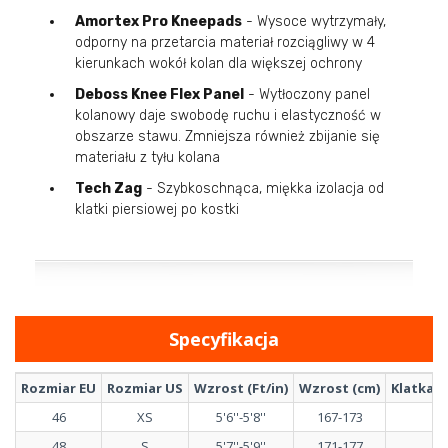
Amortex Pro Kneepads
- Wysoce wytrzymały,
odporny na przetarcia materiał rozciągliwy w 4
kierunkach wokół kolan dla większej ochrony
Deboss Knee Flex Panel
- Wytłoczony panel
kolanowy daje swobodę ruchu i elastyczność w
obszarze stawu. Zmniejsza również zbijanie się
materiału z tyłu kolana
Tech Zag
- Szybkoschnąca, miękka izolacja od
klatki piersiowej po kostki
Specyfikacja
Rozmiar EU
Rozmiar US
Wzrost (Ft/in)
Wzrost (cm)
Klatka p
46
XS
5'6''-5'8''
167-173
48
S
5'7''-5'9''
171-177