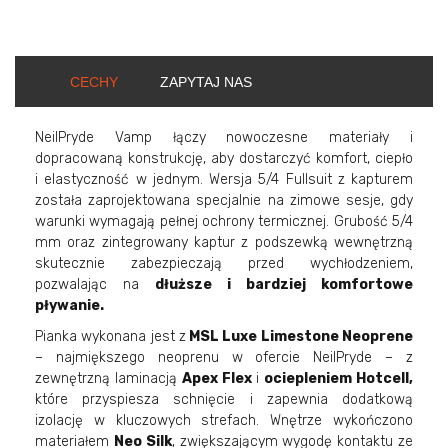
CECHY
ZAPYTAJ NAS
NeilPryde Vamp łączy nowoczesne materiały i
dopracowaną konstrukcję, aby dostarczyć komfort, ciepło
i elastyczność w jednym. Wersja 5/4 Fullsuit z kapturem
została zaprojektowana specjalnie na zimowe sesje, gdy
warunki wymagają pełnej ochrony termicznej. Grubość 5/4
mm oraz zintegrowany kaptur z podszewką wewnętrzną
skutecznie zabezpieczają przed wychłodzeniem,
pozwalając na
dłuższe i bardziej komfortowe
pływanie.
Pianka wykonana jest z
MSL Luxe Limestone Neoprene
– najmiększego neoprenu w ofercie NeilPryde – z
zewnętrzną laminacją
Apex Flex
i
ociepleniem Hotcell,
które przyspiesza schnięcie i zapewnia dodatkową
izolację w kluczowych strefach. Wnętrze wykończono
materiałem
Neo Silk
, zwiększającym wygodę kontaktu ze