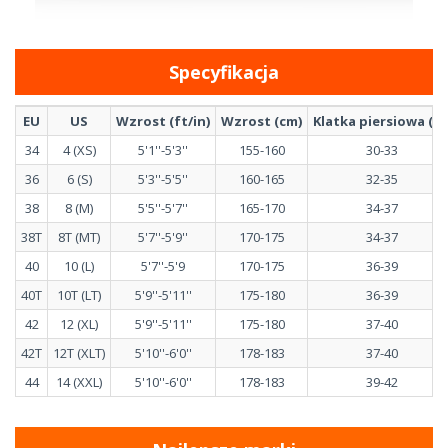
Specyfikacja
EU
US
Wzrost (ft/in)
Wzrost (cm)
Klatka piersiowa (in
34
4 (XS)
5'1''-5'3''
155-160
30-33
36
6 (S)
5'3''-5'5''
160-165
32-35
38
8 (M)
5'5''-5'7''
165-170
34-37
38T
8T (MT)
5'7''-5'9''
170-175
34-37
40
10 (L)
5'7''-5'9
170-175
36-39
40T
10T (LT)
5'9''-5'11''
175-180
36-39
42
12 (XL)
5'9''-5'11''
175-180
37-40
42T
12T (XLT)
5'10''-6'0''
178-183
37-40
44
14 (XXL)
5'10''-6'0''
178-183
39-42