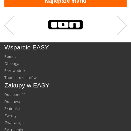
Najlepsze marki
Wsparcie EASY
Pomoc
Obsługa
Przewodniki
Tabele rozmiarów
Zakupy w EASY
Dostępność
Dostawa
Płatności
Zwroty
Gwarancja
Regulamin