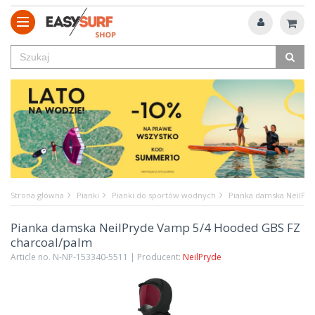
Strona główna
Pianki
Pianki do sportów wodnych
Pianka damska NeilPr
Pianka damska NeilPryde Vamp 5/4 Hooded GBS FZ
charcoal/palm
Article no. N-NP-153340-5511 | Producent:
NeilPryde