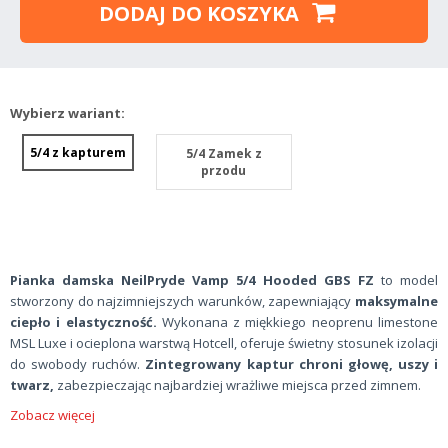
DODAJ DO KOSZYKA
Wybierz wariant:
5/4 z kapturem
5/4 Zamek z
przodu
Pianka damska NeilPryde Vamp 5/4 Hooded GBS FZ
to model
stworzony do najzimniejszych warunków, zapewniający
maksymalne
ciepło i elastyczność.
Wykonana z miękkiego neoprenu limestone
MSL Luxe i ocieplona warstwą Hotcell, oferuje świetny stosunek izolacji
do swobody ruchów.
Zintegrowany
kaptur chroni głowę, uszy i
twarz,
zabezpieczając najbardziej wrażliwe miejsca przed zimnem.
Zobacz więcej