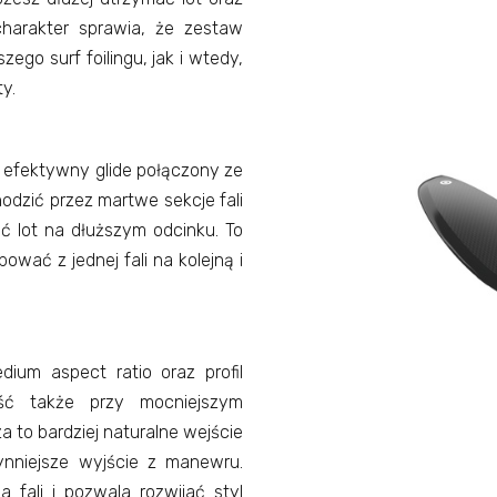
 charakter sprawia, że zestaw
go surf foilingu, jak i wtedy,
y.
t efektywny glide połączony ze
odzić przez martwe sekcje fali
ać lot na dłuższym odcinku. To
wać z jednej fali na kolejną i
dium aspect ratio oraz profil
ść także przy mocniejszym
a to bardziej naturalne wejście
łynniejsze wyjście z manewru.
 fali i pozwala rozwijać styl