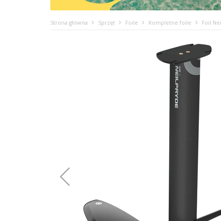
Strona główna
Sprzęt
Foile
Kompletne foile
Foil Ne