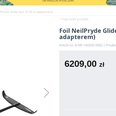
ilPryde Glide Surf 75 HP (z adapterem)
< Poprzedni produkt
Foil NeilPryde Glid
adapterem)
Article no. N-NP-160205-0002 | Produ
6209,00
zł