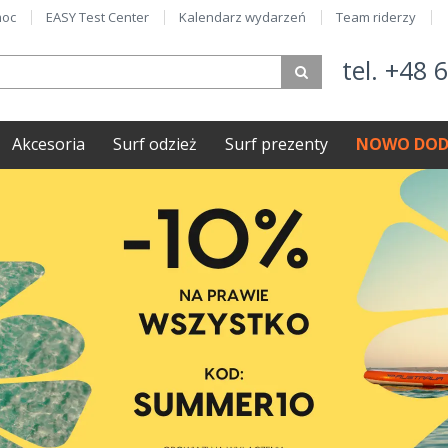
oc
EASY Test Center
Kalendarz wydarzeń
Team riderzy
tel. +48 
Akcesoria
Surf odzież
Surf prezenty
NOWO DOD