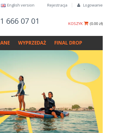
English version​
Rejestracja
Logowanie
61 666 07 01
KOSZYK
(
0.00 zł
)
ANE
WYPRZEDAŻ
FINAL DROP