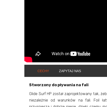
CECHY
ZAPYTAJ NAS
Stworzony do pływania na fali
Glide Surf HP został zaprojektowany tak, żeb
niezależnie od warunków na fali. Foil ła
przyspiesza i dobrze niesie, dzięki czemu m