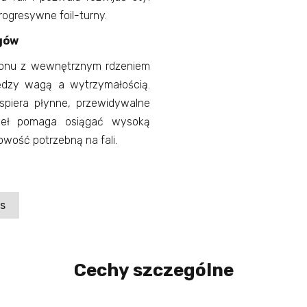
rogresywne foil-turny.
ągów
bonu z wewnętrznym rdzeniem
ędzy wagą a wytrzymałością.
wspiera płynne, przewidywalne
ydeł pomaga osiągać wysoką
wość potrzebną na fali.
is
Cechy szczególne