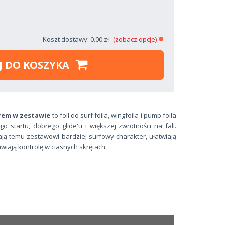
Koszt dostawy: 0.00 zł
(zobacz opcje)
J DO KOSZYKA
erem w zestawie
to foil do surf foila, wingfoila i pump foila
go startu, dobrego glide'u i większej zwrotności na fali.
ją temu zestawowi bardziej surfowy charakter, ułatwiają
wiają kontrolę w ciasnych skrętach.