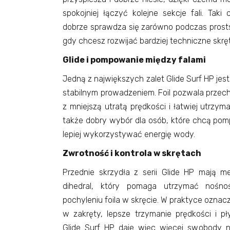
spokojniej łączyć kolejne sekcje fali. Taki
dobrze sprawdza się zarówno podczas prostsze
gdy chcesz rozwijać bardziej techniczne skręt
Glide i pompowanie między falami
Jedną z największych zalet Glide Surf HP jes
stabilnym prowadzeniem. Foil pozwala przech
z mniejszą utratą prędkości i łatwiej utrzym
także dobry wybór dla osób, które chcą pompo
lepiej wykorzystywać energię wody.
Zwrotność i kontrola w skrętach
Przednie skrzydła z serii Glide HP mają me
dihedral, który pomaga utrzymać nośno
pochyleniu foila w skręcie. W praktyce oznacz
w zakręty, lepsze trzymanie prędkości i p
Glide Surf HP daje więc więcej swobody na