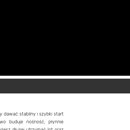
y dawać stabilny i szybki start
two buduje nośność, płynnie
ożesz dłużej utrzymać lot oraz