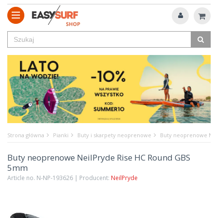
Strona główna
Pianki
Buty i skarpety neoprenowe
Buty neoprenowe Nei
Buty neoprenowe NeilPryde Rise HC Round GBS
5mm
Article no. N-NP-193626 | Producent:
NeilPryde