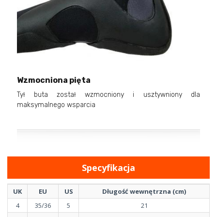
Wzmocniona pięta
Tył buta został wzmocniony i usztywniony dla
maksymalnego wsparcia
Specyfikacja
UK
EU
US
Długość wewnętrzna (cm)
4
35/36
5
21