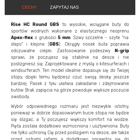
CECHY
ZAPYTAJ NAS
Rise HC Round GBS
to wysokie, wciągane buty do
sportów wodnych wykonane z elastycznego neoprenu
Apex-flex
o grubości
5 mm
. Szwy szczelne - szyte "na
ślepo" i klejone (
GBS
). Okrągły nosek buta poprawia
odczuwalne ciepło. Zastosowanie podeszwy
N-grip
sprawi, że poczujesz się stabilnie na desce i nie
poślizgniesz się. Zaprojektowane z myślą o kitesurferach i
windsurferach. Ten model idealnie dopasuje się do Twojej
stopy, dzięki temu będziesz czuć swoją deskę jeszcze
bardziej. Pasek z tyłu ułatwia zakładanie i zdejmowanie
butów. Brak zapięcia na górze powoduje większe poczucie
swobody.
Wybór odpowiedniego rozmiaru jest niezwykle istotny,
ponieważ w dobrze dopasowanym bucie stopa nie będzie
się ślizgać, a Ty poczujesz większy komfort na wodzie.
Pięta została dodatkowo wzmocniona i usztywniona. Buty
nie tylko uchronią Cię przed poślizgiem na desce, ale także
przed ostrymi rafami a dodatkowo sprawdzą się do