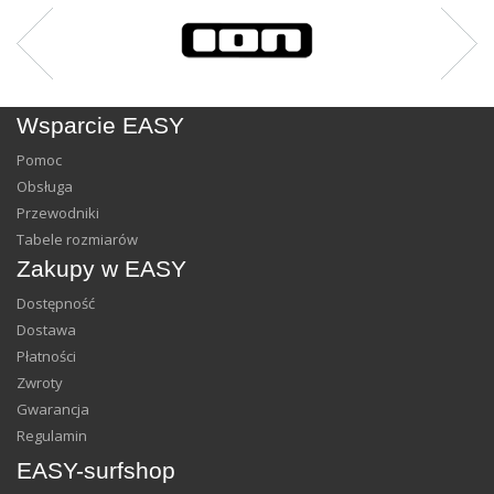
Wsparcie EASY
Pomoc
Obsługa
Przewodniki
Tabele rozmiarów
Zakupy w EASY
Dostępność
Dostawa
Płatności
Zwroty
Gwarancja
Regulamin
EASY-surfshop