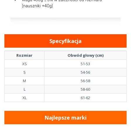
(nauszniki +40g)
Specyfikacja
Rozmiar
Obwód głowy (cm)
XS
51-53
S
54-56
M
56-58
L
58-60
XL
61-62
Najlepsze marki