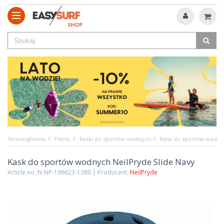
Strona główna
Pianki
Kaski do sportów wodnych
Kask do sportów wodnyc
Kask do sportów wodnych NeilPryde Slide Navy
Article no. N-NP-196623-1380 | Producent:
NeilPryde