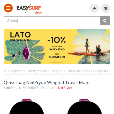
Strona główna
Sporty wodne
Wing foil
Sprzęt podróżny do wing foila
Quiverbag NeilPryde Wingfoil Travel Mate
Article no. N-NP-196638 | Producent:
NeilPryde