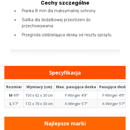
Cechy szczególne
Pianka 8 mm dla maksymalnej ochrony
Siatka dla dodatkowej przestrzeni do
przechowywania
Przegroda oddzielająca deskę od reszty sprzętu
Specyfikacja
Rozmiar
Wymiary (cm)
Max. pasująca deska
Pasujące deski
M
4’9”
150 x 62 x 30 cm
F-Winger 4’9”
F-Winger 4’9”
L
5’7”
172 x 70 x 30 cm
X-Winger 5’7”
X-Winger 5’7”
Najlepsze marki