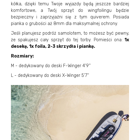
kółka, dzięki temu Twoje wyjazdy będą jeszcze bardziej
komfortowe, a Twój sprzęt do wingfoilingu będzie
bezpieczny i zaprzyjaźni się z tym quiverem. Posiada
pianka o grubości aż 8mm dla maksymalnej ochrony.
Jeśli planujesz podróż samolotem, to możesz być pewny,
że spakujesz cały sprzęt do tej torby. Pomieści ona:
1x
desekę, 1x foila, 2-3 skrzydła i piankę.
Rozmiary:
M - dedykowany do deski F-Winger 4'9''
L - dedykowany do deski X-Winger 5'7''