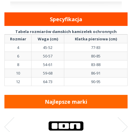
Specyfikacja
Tabela rozmiarów damskich kamizelek ochronnych
Rozmiar
Waga (cm)
Klatka piersiowa (cm)
4
45-52
77-83
6
50-57
80-85
8
54-61
83-88
10
59-68
86-91
12
64-73
90-95
Najlepsze marki