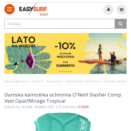
Strona główna
Pianki
Kamizelki
Kamizelki ochronne
Damska kamizelka
Damska kamizelka ochronna O'Neill Slasher Comp
Vest Opal/Mirage Tropical
Article no. N-ONL-4938EU-HX7 | Producent:
O'Neill