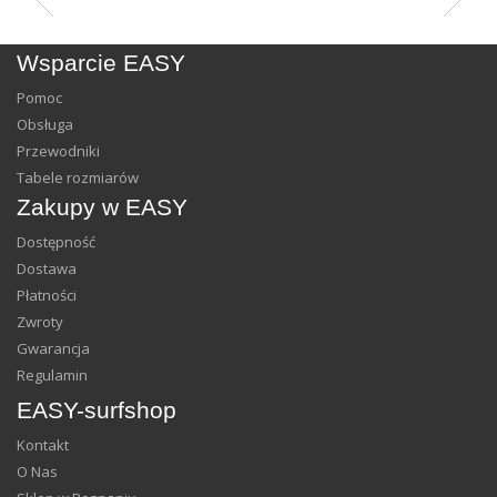
Wsparcie EASY
Pomoc
Obsługa
Przewodniki
Tabele rozmiarów
Zakupy w EASY
Dostępność
Dostawa
Płatności
Zwroty
Gwarancja
Regulamin
EASY-surfshop
Kontakt
O Nas