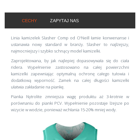
CECHY
ZAPYTAJ NAS
Linia kamizelek Slasher Comp od O'Neill łamie konwenanse i
ustanawia nowy standard w branży. Slasher to najlżejszy,
najmocniejszy i szybko schnący model kamizelki.
Zaprojektowana, by jak najlepiej dopasowywała się do ciała
ridera. Wypełnienie zastosowano na całej powierzchni
kamizelki zapewniając optymalną ochronę całego tułowia i
dodatkową wyporność. Zamek na całej długości kamizelki
ułatwia zakładanie na piankę.
Pianka Nytrolite zmniejsza wagę produktu aż 3-krotnie w
porównaniu do pianki PCV. Wypełnienie pozostaje lżejsze po
wizycie w wodzie, ponieważ wchłania 15-20% mniej wody.