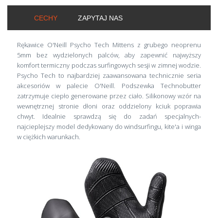
CECHY
ZAPYTAJ NAS
Rękawice O'Neill Psycho Tech Mittens z grubego neoprenu
5mm bez wydzielonych palców, aby zapewnić najwyższy
komfort termiczny podczas surfingowych sesji w zimnej wodzie.
Psycho Tech to najbardziej zaawansowana technicznie seria
akcesoriów w palecie O'Neill. Podszewka Technobutter
zatrzymuje ciepło generowane przez ciało. Silikonowy wzór na
wewnętrznej stronie dłoni oraz oddzielony kciuk poprawia
chwyt. Idealnie sprawdzą się do zadań specjalnych-
najcieplejszy model dedykowany do windsurfingu, kite'a i winga
w ciężkich warunkach.