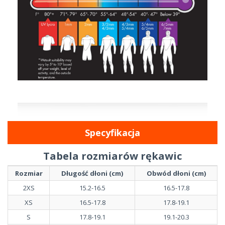
Specyfikacja
Tabela rozmiarów rękawic
Rozmiar
Długość dłoni (cm)
Obwód dłoni (cm)
2XS
15.2-16.5
16.5-17.8
XS
16.5-17.8
17.8-19.1
S
17.8-19.1
19.1-20.3