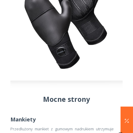
Mocne strony
Mankiety
Przedłużony mankiet z gumowym nadrukiem utrzymuje