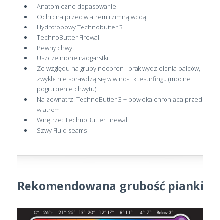
Anatomiczne dopasowanie
Ochrona przed wiatrem i zimną wodą
Hydrofobowy Technobutter 3
TechnoButter Firewall
Pewny chwyt
Uszczelnione nadgarstki
Ze względu na gruby neopren i brak wydzielenia palców,
zwykle nie sprawdzą się w wind- i kitesurfingu (mocne
pogrubienie chwytu)
Na zewnątrz: TechnoButter 3 + powłoka chroniąca przed
wiatrem
Wnętrze: TechnoButter Firewall
Szwy Fluid seams
Rekomendowana grubość pianki