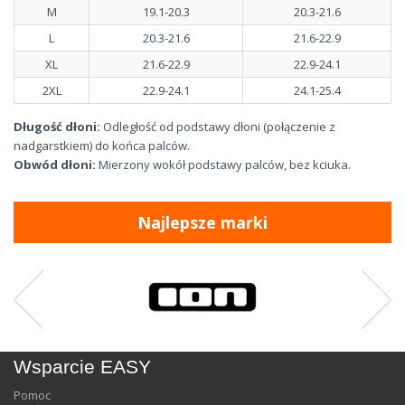
M
19.1-20.3
20.3-21.6
L
20.3-21.6
21.6-22.9
XL
21.6-22.9
22.9-24.1
2XL
22.9-24.1
24.1-25.4
Długość dłoni:
Odległość od podstawy dłoni (połączenie z
nadgarstkiem) do końca palców.
Obwód dłoni:
Mierzony wokół podstawy palców, bez kciuka.
Najlepsze marki
Wsparcie EASY
Pomoc