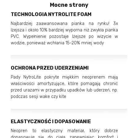
Mocne strony
TECHNOLOGIA NYTROLITE FOAM
Najbardziej zaawansowana pianka na rynku! 3x
lżejsza i około 10% bardziej wyporna niż zwykła pianka
PVC. Wypełnienie pozostaje lżejsze po wizycie w
wodzie, ponieważ wchłania 15-20% mniej wody
OCHRONA PRZED UDERZENIAMI
Pady NytroLite pokryte miękkim neoprenem mają
właściwości amortyzujące, które pomagają chronić
przed urazami w przypadku upadków lub uderzeń, np.
podczas sesji wake czy kite
ELASTYCZNOŚĆ I DOPASOWANIE
Neopren to elastyczny materiał, który dobrze
dopasowuje się do ciała, zapewniając komfort i