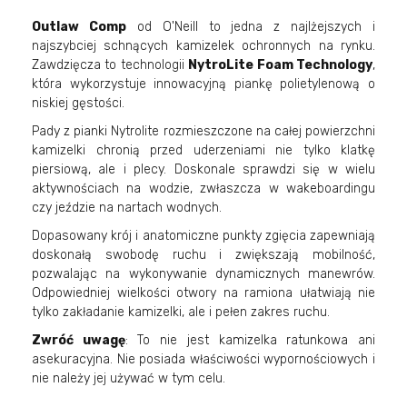
Outlaw Comp
od O'Neill to jedna z najlżejszych i
najszybciej schnących kamizelek ochronnych na rynku.
Zawdzięcza to technologii
NytroLite Foam Technology
,
która wykorzystuje innowacyjną piankę polietylenową o
niskiej gęstości.
Pady z pianki Nytrolite rozmieszczone na całej powierzchni
kamizelki chronią przed uderzeniami nie tylko klatkę
piersiową, ale i plecy. Doskonale sprawdzi się w wielu
aktywnościach na wodzie, zwłaszcza w wakeboardingu
czy jeździe na nartach wodnych.
Dopasowany krój i anatomiczne punkty zgięcia zapewniają
doskonałą swobodę ruchu i zwiększają mobilność,
pozwalając na wykonywanie dynamicznych manewrów.
Odpowiedniej wielkości otwory na ramiona ułatwiają nie
tylko zakładanie kamizelki, ale i pełen zakres ruchu.
Zwróć uwagę
: To nie jest kamizelka ratunkowa ani
asekuracyjna. Nie posiada właściwości wypornościowych i
nie należy jej używać w tym celu.