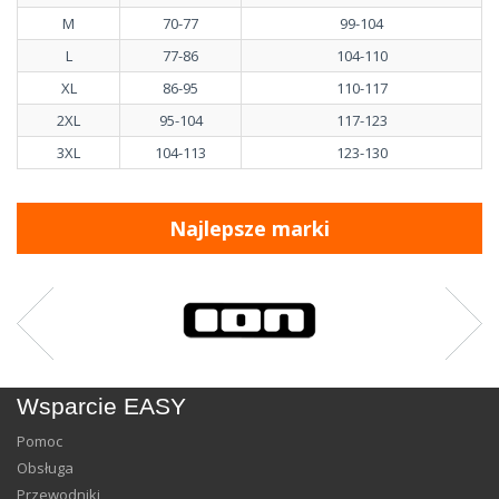
M
70-77
99-104
L
77-86
104-110
XL
86-95
110-117
2XL
95-104
117-123
3XL
104-113
123-130
Najlepsze marki
Wsparcie EASY
Pomoc
Obsługa
Przewodniki