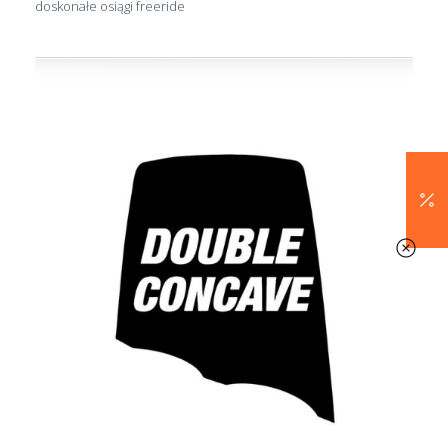
doskonałe osiągi freeride