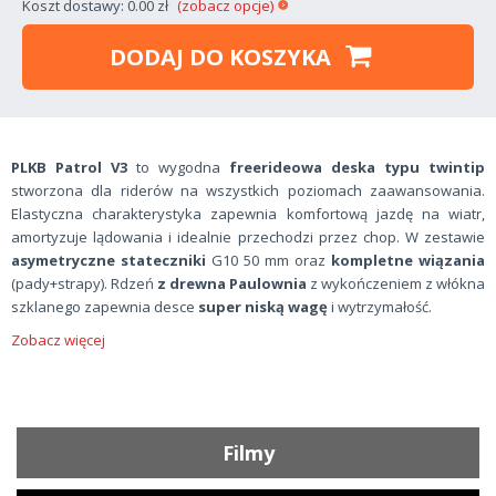
Koszt dostawy: 0.00 zł
(zobacz opcje)
DODAJ DO KOSZYKA
PLKB Patrol V3
to wygodna
freerideowa deska typu twintip
stworzona dla riderów na wszystkich poziomach zaawansowania.
Elastyczna charakterystyka zapewnia komfortową jazdę na wiatr,
amortyzuje lądowania i idealnie przechodzi przez chop. W zestawie
asymetryczne stateczniki
G10 50 mm oraz
kompletne wiązania
(pady+strapy). Rdzeń
z drewna Paulownia
z wykończeniem z włókna
szklanego zapewnia desce
super niską wagę
i wytrzymałość.
Zobacz więcej
Filmy