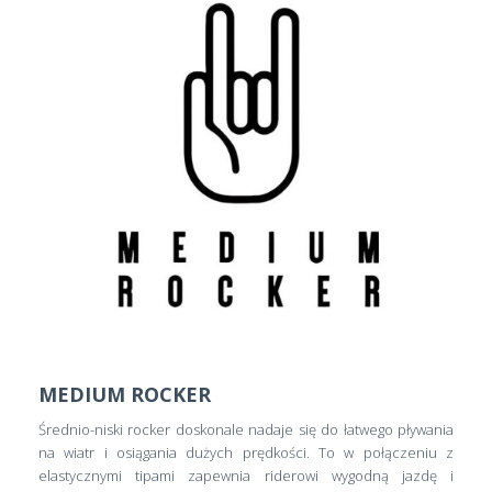
MEDIUM ROCKER
Średnio-niski rocker doskonale nadaje się do łatwego pływania
na wiatr i osiągania dużych prędkości. To w połączeniu z
elastycznymi tipami zapewnia riderowi wygodną jazdę i