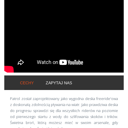
ShortText:
CECHY
ZAPYTAJ NAS
Patrol został zaprojektowany jako wygodna deska freeride'owa
z doskonałą zdolnością pływania na wiatr. Jako prawdziwa deska
do progresu sprawdzi się dla wszystkich riderów na poziomie
od pierwszego startu z wody do szlifowania skoków i trików.
Świetna broń, którą możesz mieć w swoim arsenale, gdy