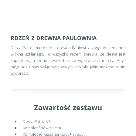
RDZEŃ Z DREWNA PAULOWNIA
Deska Patrol ma rdzeń z drewna Paulownia z wykończeniem z
włókna szklanego. To wszystko razem sprawia, że deska jest
superlekka, a jednocześnie bardzo wytrzymała i mocna. Abyś
mógł bez obaw wylądować wszystkie skoki, jakie możesz sobie
wyobrazić!
Zawartość zestawu
Deska Patrol V3
Komplet finów 50 mm
Kompletne wiązania (pady+ strapy)