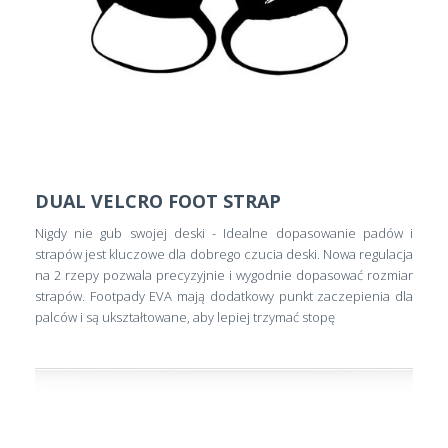
DUAL VELCRO FOOT STRAP
Nigdy nie gub swojej deski - Idealne dopasowanie padów i
strapów jest kluczowe dla dobrego czucia deski. Nowa regulacja
na 2 rzepy pozwala precyzyjnie i wygodnie dopasować rozmiar
strapów. Footpady EVA mają dodatkowy punkt zaczepienia dla
palców i są ukształtowane, aby lepiej trzymać stopę