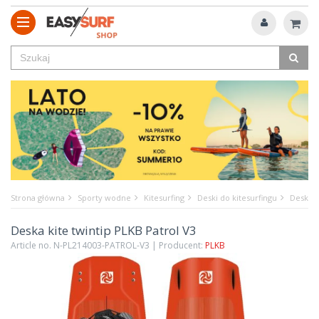
Strona główna
Sporty wodne
Kitesurfing
Deski do kitesurfingu
Deska k
Deska kite twintip PLKB Patrol V3
Article no. N-PL214003-PATROL-V3 | Producent:
PLKB