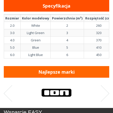
Specyfikacja
Rozmiar
Kolor modelowy
Powierzchnia (m²)
Rozpiętość (cm)
2.0
White
2
260
3.0
Light Green
3
320
4.0
Green
4
370
5.0
Blue
5
410
6.0
Light Blue
6
450
Najlepsze marki
Wsparcie EASY