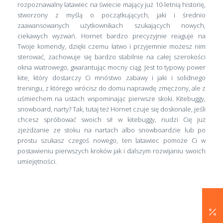
rozpoznawalny latawiec na świecie mający już 10-letnią historię,
stworzony z myślą o początkujących, jaki i średnio
zaawansowanych użytkownikach szukających nowych,
ciekawych wyzwań. Hornet bardzo precyzyjnie reaguje na
Twoje komendy, dzięki czemu łatwo i przyjemnie możesz nim
sterować, zachowuje się bardzo stabilnie na całej szerokości
okna wiatrowego, gwarantując mocny ciąg. Jest to typowy power
kite, który dostarczy Ci mnóstwo zabawy i jaki i solidnego
treningu, z którego wrócisz do domu naprawdę zmęczony, ale z
uśmiechem na ustach wspominając pierwsze skoki. Kitebuggy,
snowboard, narty? Tak, tutaj też Hornet czuje się doskonale, jeśli
chcesz spróbować swoich sił w kitebuggy, nudzi Cię już
zjeżdżanie ze stoku na nartach albo snowboardzie lub po
prostu szukasz czegoś nowego, ten latawiec pomoże Ci w
postawieniu pierwszych kroków jak i dalszym rozwijaniu swoich
umiejętności.