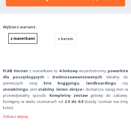
Wybierz wariant:
z manetkami
z barem
PLKB Hornet
z manetkami to
4-linkowy
wszechstronny
powerkite
dla początkujących
i
średniozaawansowanych
. Idealny do
pierwszych sesji
kite buggyingu
,
landboardingu
czy
snowkitingu
. Jest
stabilny
,
łatwo skręca
i dostarcza swoją moc w
przewidywalny sposób.
Kompletny zestaw
gotowy do zabawy.
Dostępny w wielu rozmiarach od
2.0 do 6.0
(każdy rozmiar ma inny
kolor).
Zobacz więcej