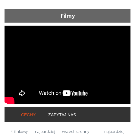
Filmy
ShortText:
CECHY
ZAPYTAJ NAS
4-ilinkowy najbardziej wszechstronny i najbardziej