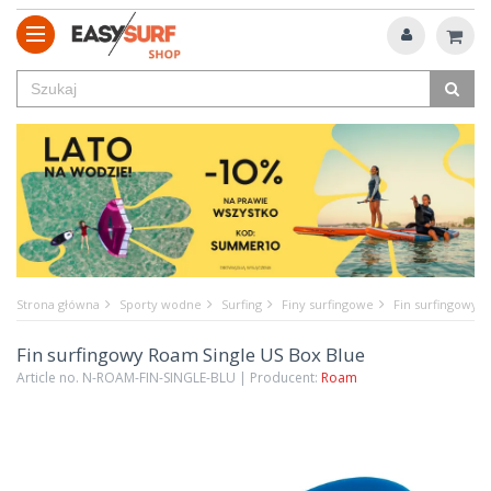
Strona główna
Sporty wodne
Surfing
Finy surfingowe
Fin surfingowy 
Fin surfingowy Roam Single US Box Blue
Article no. N-ROAM-FIN-SINGLE-BLU | Producent:
Roam