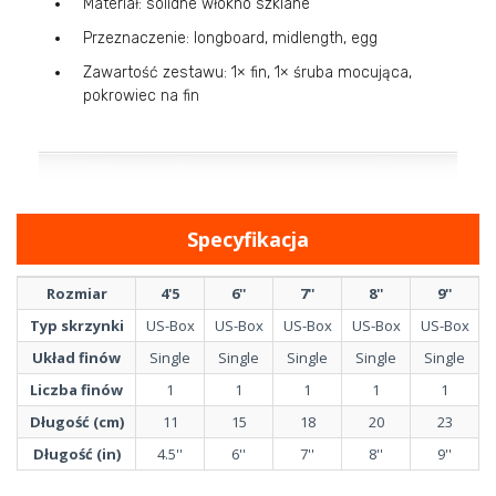
Materiał: solidne włókno szklane
Przeznaczenie: longboard, midlength, egg
Zawartość zestawu: 1× fin, 1× śruba mocująca,
pokrowiec na fin
Specyfikacja
Rozmiar
4'5
6''
7''
8''
9''
Typ skrzynki
US-Box
US-Box
US-Box
US-Box
US-Box
Układ finów
Single
Single
Single
Single
Single
Liczba finów
1
1
1
1
1
Długość (cm)
11
15
18
20
23
Długość (in)
4.5''
6''
7''
8''
9''