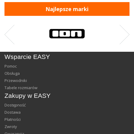
Najlepsze marki
Wsparcie EASY
Pomoc
Obsługa
Przewodniki
Tabele rozmiarów
Zakupy w EASY
Dostępność
Dostawa
Płatności
Zwroty
Gwarancja