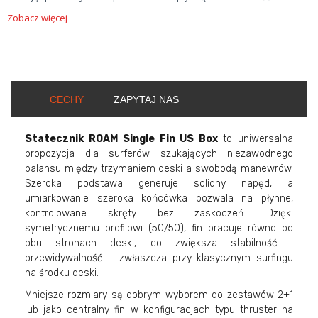
Zobacz więcej
CECHY
ZAPYTAJ NAS
Statecznik ROAM Single Fin US Box
to uniwersalna
propozycja dla surferów szukających niezawodnego
balansu między trzymaniem deski a swobodą manewrów.
Szeroka podstawa generuje solidny napęd, a
umiarkowanie szeroka końcówka pozwala na płynne,
kontrolowane skręty bez zaskoczeń. Dzięki
symetrycznemu profilowi (50/50), fin pracuje równo po
obu stronach deski, co zwiększa stabilność i
przewidywalność – zwłaszcza przy klasycznym surfingu
na środku deski.
Mniejsze rozmiary są dobrym wyborem do zestawów 2+1
lub jako centralny fin w konfiguracjach typu thruster na