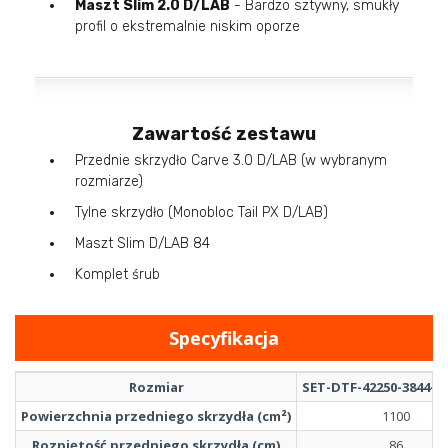
Maszt Slim 2.0 D/LAB
- Bardzo sztywny, smukły
profil o ekstremalnie niskim oporze
Zawartość zestawu
Przednie skrzydło Carve 3.0 D/LAB (w wybranym
rozmiarze)
Tylne skrzydło (Monobloc Tail PX D/LAB)
Maszt Slim D/LAB 84
Komplet śrub
Specyfikacja
Rozmiar
SET-DTF-42250-3844-11
Powierzchnia przedniego skrzydła (cm²)
1100
Rozpiętość przedniego skrzydła (cm)
86