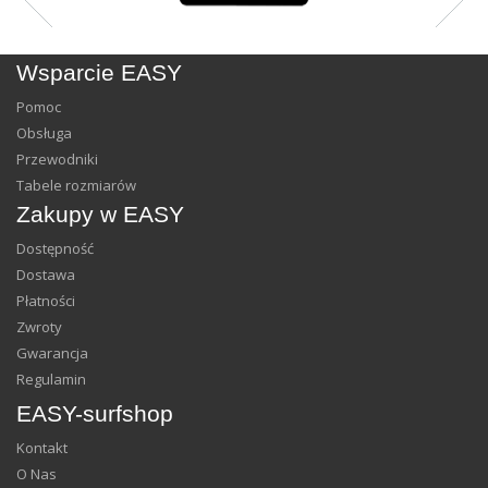
Wsparcie EASY
Pomoc
Obsługa
Przewodniki
Tabele rozmiarów
Zakupy w EASY
Dostępność
Dostawa
Płatności
Zwroty
Gwarancja
Regulamin
EASY-surfshop
Kontakt
O Nas