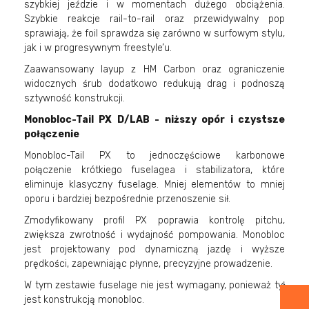
szybkiej jeździe i w momentach dużego obciążenia.
Szybkie reakcje rail-to-rail oraz przewidywalny pop
sprawiają, że foil sprawdza się zarówno w surfowym stylu,
jak i w progresywnym freestyle’u.
Zaawansowany layup z HM Carbon oraz ograniczenie
widocznych śrub dodatkowo redukują drag i podnoszą
sztywność konstrukcji.
Monobloc-Tail PX D/LAB - niższy opór i czystsze
połączenie
Monobloc-Tail PX to jednoczęściowe karbonowe
połączenie krótkiego fuselagea i stabilizatora, które
eliminuje klasyczny fuselage. Mniej elementów to mniej
oporu i bardziej bezpośrednie przenoszenie sił.
Zmodyfikowany profil PX poprawia kontrolę pitchu,
zwiększa zwrotność i wydajność pompowania. Monobloc
jest projektowany pod dynamiczną jazdę i wyższe
prędkości, zapewniając płynne, precyzyjne prowadzenie.
W tym zestawie fuselage nie jest wymagany, ponieważ tył
jest konstrukcją monobloc.