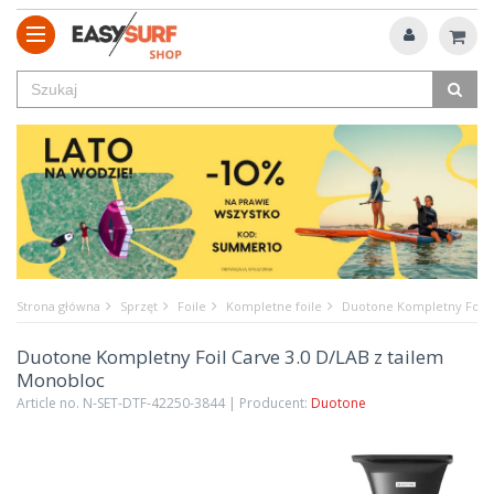
Strona główna
Sprzęt
Foile
Kompletne foile
Duotone Kompletny Foil C
Duotone Kompletny Foil Carve 3.0 D/LAB z tailem
Monobloc
Article no. N-SET-DTF-42250-3844 | Producent:
Duotone