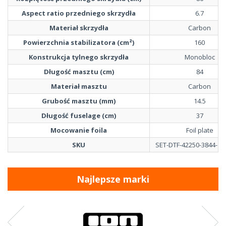
Aspect ratio przedniego skrzydła
6.7
Materiał skrzydła
Carbon
Powierzchnia stabilizatora (cm²)
160
Konstrukcja tylnego skrzydła
Monobloc
Długość masztu (cm)
84
Materiał masztu
Carbon
Grubość masztu (mm)
14.5
Długość fuselage (cm)
37
Mocowanie foila
Foil plate
SKU
SET-DTF-42250-3844-11
Najlepsze marki