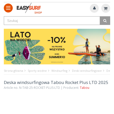
Strona główna
Sporty wodne
Windsurfing
Deski windsurfingowe
Deska
Deska windsurfingowa Tabou Rocket Plus LTD 2025
Article no. N-TAB-25-ROCKET-PLUS-LTD | Producent:
Tabou