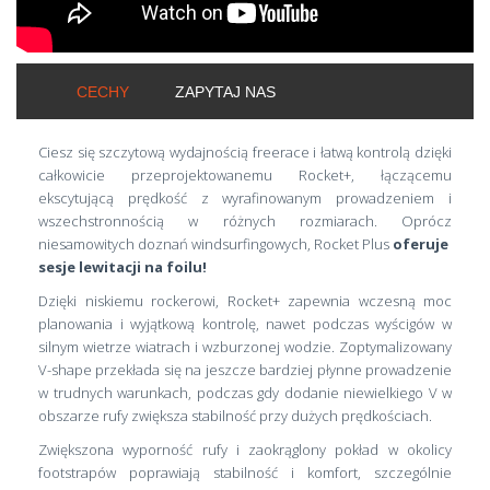
CECHY
ZAPYTAJ NAS
Ciesz się szczytową wydajnością freerace i łatwą kontrolą dzięki
całkowicie przeprojektowanemu Rocket+, łączącemu
ekscytującą prędkość z wyrafinowanym prowadzeniem i
wszechstronnością w różnych rozmiarach. Oprócz
niesamowitych doznań windsurfingowych, Rocket Plus
oferuje
sesje lewitacji na foilu!
Dzięki niskiemu rockerowi, Rocket+ zapewnia wczesną moc
planowania i wyjątkową kontrolę, nawet podczas wyścigów w
silnym wietrze wiatrach i wzburzonej wodzie. Zoptymalizowany
V-shape przekłada się na jeszcze bardziej płynne prowadzenie
w trudnych warunkach, podczas gdy dodanie niewielkiego V w
obszarze rufy zwiększa stabilność przy dużych prędkościach.
Zwiększona wyporność rufy i zaokrąglony pokład w okolicy
footstrapów poprawiają stabilność i komfort, szczególnie