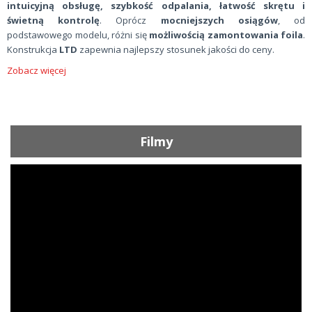
intuicyjną obsługę, szybkość odpalania, łatwość skrętu i
świetną kontrolę
. Oprócz
mocniejszych osiągów
, od
podstawowego modelu, różni się
możliwością zamontowania foila
.
Konstrukcja
LTD
zapewnia najlepszy stosunek jakości do ceny.
Zobacz więcej
Filmy
ShortText: