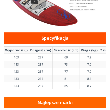
Specyfikacja
Wyporność (l)
Długość (cm)
Szerokość (cm)
Waga (kg)
Zalec
103
237
69
7,2
113
237
73
7,6
123
237
77
7,9
133
237
81
8,1
143
237
85
8,7
Najlepsze marki