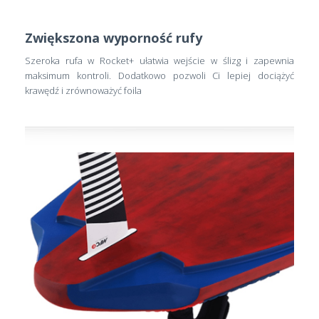
Zwiększona wyporność rufy
Szeroka rufa w Rocket+ ułatwia wejście w ślizg i zapewnia
maksimum kontroli. Dodatkowo pozwoli Ci lepiej dociążyć
krawędź i zrównoważyć foila