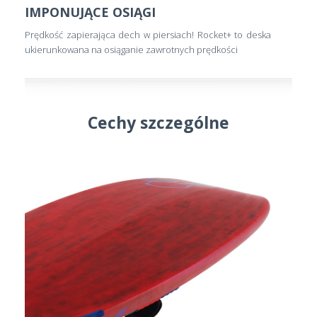
IMPONUJĄCE OSIĄGI
Prędkość zapierająca dech w piersiach! Rocket+ to deska
ukierunkowana na osiąganie zawrotnych prędkości
Cechy szczególne