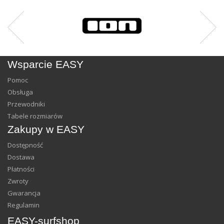
Wsparcie EASY
Pomoc
Obsługa
Przewodniki
Tabele rozmiarów
Zakupy w EASY
Dostępność
Dostawa
Płatności
Zwroty
Gwarancja
Regulamin
EASY-surfshop