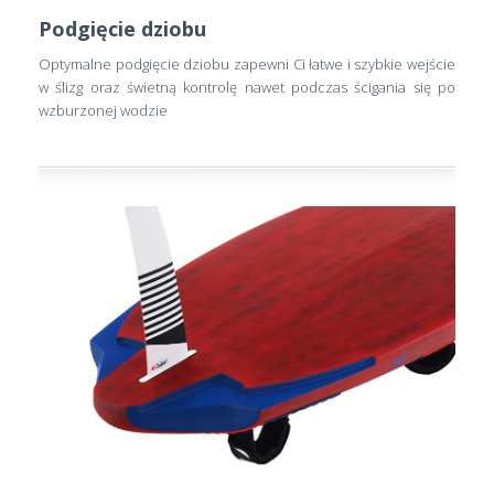
Podgięcie dziobu
Optymalne podgięcie dziobu zapewni Ci łatwe i szybkie wejście
w ślizg oraz świetną kontrolę nawet podczas ścigania się po
wzburzonej wodzie