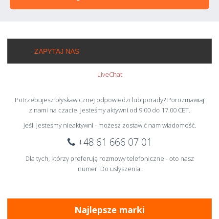
ZAPYTAJ NAS
LiveChat
Potrzebujesz błyskawicznej odpowiedzi lub porady? Porozmawiaj
z nami na czacie. Jesteśmy aktywni od 9.00 do 17.00 CET.
Jeśli jesteśmy nieaktywni - możesz zostawić nam wiadomość.
​+48 61 666 07 01
Dla tych, którzy preferują rozmowy telefoniczne - oto nasz
numer. Do usłyszenia.
Najlepsze marki