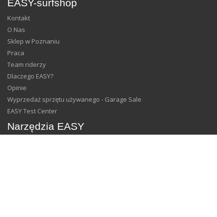
EASY-surfshop
Kontakt
O Nas
Sklep w Poznaniu
Praca
Team riderzy
Dlaczego EASY?
Opinie
Wyprzedaż sprzętu używanego - Garage Sale
EASY Test Center
Narzędzia EASY
Newsletter
Feedback
Gwarancja Najniższej Ceny
Blog
Social Media
Facebook