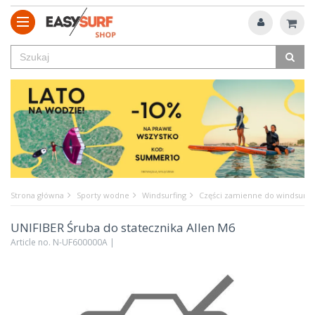
Strona główna
Sporty wodne
Windsurfing
Części zamienne do windsurfi
UNIFIBER Śruba do statecznika Allen M6
Article no. N-UF600000A |