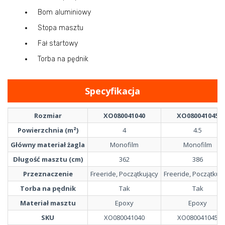
Bom aluminiowy
Stopa masztu
Fał startowy
Torba na pędnik
Specyfikacja
Rozmiar
XO080041040
XO080041045
Powierzchnia (m²)
4
4.5
Główny materiał żagla
Monofilm
Monofilm
Długość masztu (cm)
362
386
Przeznaczenie
Freeride, Początkujący
Freeride, Początkuj
Torba na pędnik
Tak
Tak
Materiał masztu
Epoxy
Epoxy
SKU
XO080041040
XO080041045