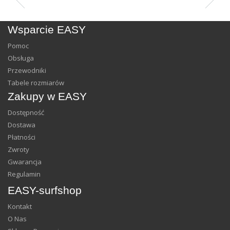
Wsparcie EASY
Pomoc
Obsługa
Przewodniki
Tabele rozmiarów
Zakupy w EASY
Dostępność
Dostawa
Płatności
Zwroty
Gwarancja
Regulamin
EASY-surfshop
Kontakt
O Nas