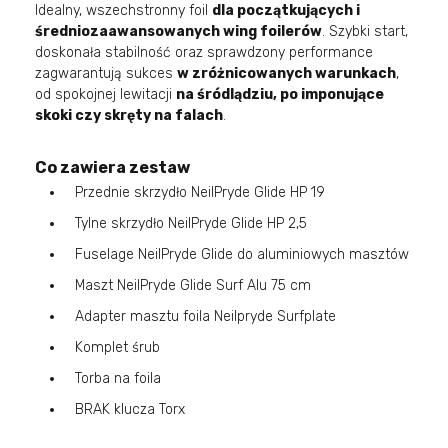
Idealny, wszechstronny foil
dla początkujących i
średniozaawansowanych wing foilerów
. Szybki start,
doskonała stabilność oraz sprawdzony performance
zagwarantują sukces
w zróżnicowanych warunkach
,
od spokojnej lewitacji
na śródlądziu, po imponujące
skoki czy skręty na falach
.
Co zawiera zestaw
Przednie skrzydło NeilPryde Glide HP 19
Tylne skrzydło NeilPryde Glide HP 2,5
Fuselage NeilPryde Glide do aluminiowych masztów
Maszt NeilPryde Glide Surf Alu 75 cm
Adapter masztu foila Neilpryde Surfplate
Komplet śrub
Torba na foila
BRAK klucza Torx