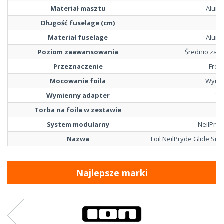
Materiał masztu
Alumi
Długość fuselage (cm)
7
Materiał fuselage
Alumi
Poziom zaawansowania
Średnio za
Przeznaczenie
Free
Mocowanie foila
Wymi
Wymienny adapter
Ta
Torba na foila w zestawie
Ta
System modularny
NeilPryd
Nazwa
Foil NeilPryde Glide Sur
Najlepsze marki