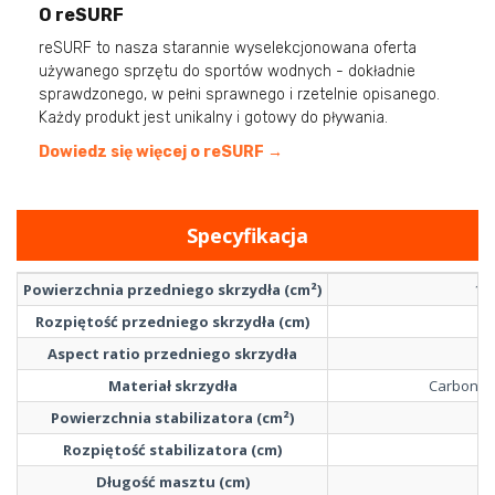
O reSURF
reSURF to nasza starannie wyselekcjonowana oferta
używanego sprzętu do sportów wodnych - dokładnie
sprawdzonego, w pełni sprawnego i rzetelnie opisanego.
Każdy produkt jest unikalny i gotowy do pływania.
Dowiedz się więcej o reSURF →
Specyfikacja
Powierzchnia przedniego skrzydła (cm²)
18
Rozpiętość przedniego skrzydła (cm)
10
Aspect ratio przedniego skrzydła
5.
Materiał skrzydła
Carbon c
Powierzchnia stabilizatora (cm²)
24
Rozpiętość stabilizatora (cm)
4
Długość masztu (cm)
7