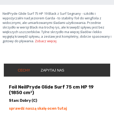
NeilPryde Glide Surf 75 HP 19 Black z Surf Segnany - szkółki i
wypożyczalni nad jeziorem Garda - to stabilny foil do wingfoila z
widocznymi, ale umiarkowanymi śladami użytkowania. Przednie
skrzydło w wersji Black ma trochę rys, ale krawędź spływu jest bez
większych uszczerbków. Tylne skrzydło ma więcej śladów i lekko
wygiętą krawędź spływu, a zestaw jest kompletny, dobrze spasowany i
gotowy do pływania.
Zobacz więcej
CECHY
ZAPYTAJ NAS
Foil NeilPryde Glide Surf 75 cm HP 19
(1850 cm²)
Stan: Dobry (C)
sprawdź naszą skalę ocen tutaj