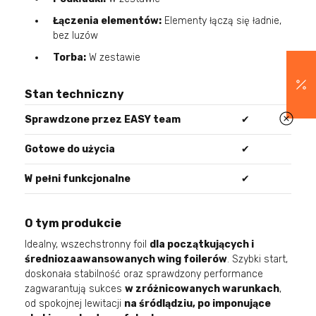
Łączenia elementów:
Elementy łączą się ładnie,
bez luzów
Torba:
W zestawie
Stan techniczny
Sprawdzone przez EASY team
✔
Gotowe do użycia
✔
W pełni funkcjonalne
✔
O tym produkcie
Idealny, wszechstronny foil
dla początkujących i
średniozaawansowanych wing foilerów
. Szybki start,
doskonała stabilność oraz sprawdzony performance
zagwarantują sukces
w zróżnicowanych warunkach
,
od spokojnej lewitacji
na śródlądziu, po imponujące