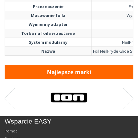
Przeznaczenie
Free
Mocowanie foila
Wymi
Wymienny adapter
Ta
Torba na foila w zestawie
Ta
System modularny
NeilPryd
Nazwa
Foil NeilPryde Glide Sur
Najlepsze marki
Wsparcie EASY
Pomoc