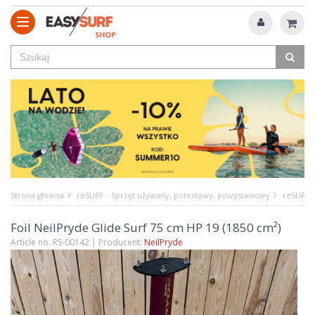
Strona główna
reSURF - Sprzęt używany, potestowy, powystawowy
reSURF -
Foil NeilPryde Glide Surf 75 cm HP 19 (1850 cm²)
Article no. RS-00142 | Producent:
NeilPryde