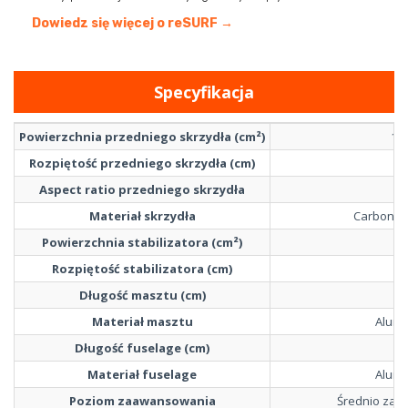
Dowiedz się więcej o reSURF →
Specyfikacja
Powierzchnia przedniego skrzydła (cm²)
18
Rozpiętość przedniego skrzydła (cm)
10
Aspect ratio przedniego skrzydła
5.
Materiał skrzydła
Carbon c
Powierzchnia stabilizatora (cm²)
24
Rozpiętość stabilizatora (cm)
4
Długość masztu (cm)
7
Materiał masztu
Alumi
Długość fuselage (cm)
7
Materiał fuselage
Alumi
Poziom zaawansowania
Średnio za