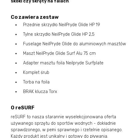
skoki czy skręty na falach
.
Co zawiera zestaw
Przednie skrzydło NeilPryde Glide HP 19
Tylne skrzydło NeilPryde Glide HP 2,5
Fuselage NeilPryde Glide do aluminiowych masztów
Maszt NeilPryde Glide Surf Alu 75 cm
Adapter masztu foila Neilpryde Surfplate
Komplet śrub
Torba na foila
BRAK klucza Torx
O reSURF
reSURF to nasza starannie wyselekcjonowana oferta
używanego sprzętu do sportów wodnych - dokładnie
sprawdzonego, w pełni sprawnego i rzetelnie opisanego.
Każdy produkt jest unikalny i gotowy do pływania.