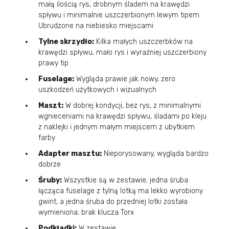
małą ilością rys, drobnym śladem na krawędzi
spływu i minimalnie uszczerbionym lewym tipem.
Ubrudzone na niebiesko miejscami
Tylne skrzydło:
Kilka małych uszczerbków na
krawędzi spływu, mało rys i wyraźniej uszczerbiony
prawy tip
Fuselage:
Wygląda prawie jak nowy, zero
uszkodzeń użytkowych i wizualnych
Maszt:
W dobrej kondycji, bez rys, z minimalnymi
wgnieceniami na krawędzi spływu, śladami po kleju
z naklejki i jednym małym miejscem z ubytkiem
farby
Adapter masztu:
Nieporysowany, wygląda bardzo
dobrze
Śruby:
Wszystkie są w zestawie; jedna śruba
łącząca fuselage z tylną lotką ma lekko wyrobiony
gwint, a jedna śruba do przedniej lotki została
wymieniona; brak klucza Torx
Podkładki:
W zestawie