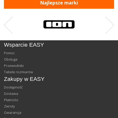
Najlepsze marki
Wsparcie EASY
Pomoc
Obsługa
Przewodniki
Tabele rozmiarów
Zakupy w EASY
Dostępność
Dostawa
Płatności
Zwroty
Gwarancja