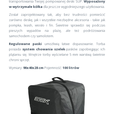
transportowania Twojej pompowanej deski SUP.
Wyposażony
w wytrzymałe kółka
dla jeszcze wygodniejszego użytkowania.
Został zaprojektowany tak, aby bez trudności pomieścić
zarówno deskę, jak i wszystkie niezbędne akcesoria - takie jak
pompka, leash, wiosło i fin. Świetnie sprawdzi się podczas
pieszych wypadów na plażę, ale też podróżowania
samochodem czy samolotem.
Regulowane paski
umożliwią łatwe dopasowanie. Torba
posiada
system chowania szelek
-pasków zapobiegając ich
plątaniu się. Wnętrze torby wyściełane 5 mm warstwą świetnie
chroni sprzęt.
Wymiary:
90x40x28 cm
Pojemność:
100 litrów