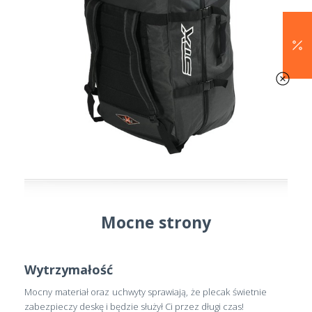
Mocne strony
Wytrzymałość
Mocny materiał oraz uchwyty sprawiają, że plecak świetnie
zabezpieczy deskę i będzie służył Ci przez długi czas!