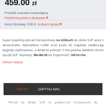
459.00
zł
Produkt czasowo niedostępny
Poinformuj mnie o dostawie
Koszt dostawy: 0.00 zł
(zobacz opcje)
Super pojemny plecak transportowy
na kółkach
do deski SUP wraz z
akcesoriami. Wyściełane szelki oraz paski do regulacji zwiększają
wygodę użytkowania, a wnętrze pokryte 5 mm pianką świetnie chroni
sprzęt SUP. Wymiary:
90x40x28
cm. Pojemność:
100 litrów
Zobacz więcej
CECHY
ZAPYTAJ NAS
Plecak na deskę SUP to praktyczne rozwiązanie do