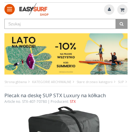
Strona główna
KATEGORIE ARCHIWALNE
Stare drzewo kategorii
SUP
P
Plecak na deskę SUP STX Luxury na kółkach
Article no. STX-407-70780 | Producent:
STX