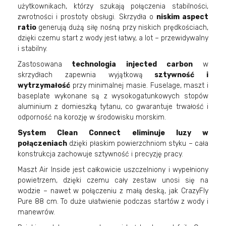
użytkownikach, którzy szukają połączenia stabilności,
zwrotności i prostoty obsługi. Skrzydła o
niskim aspect
ratio
generują dużą siłę nośną przy niskich prędkościach,
dzięki czemu start z wody jest łatwy, a lot – przewidywalny
i stabilny.
Zastosowana
technologia injected carbon
w
skrzydłach zapewnia wyjątkową
sztywność i
wytrzymałość
przy minimalnej masie. Fuselage, maszt i
baseplate wykonane są z wysokogatunkowych stopów
aluminium z domieszką tytanu, co gwarantuje trwałość i
odporność na korozję w środowisku morskim.
System Clean Connect eliminuje luzy w
połączeniach
dzięki płaskim powierzchniom styku – cała
konstrukcja zachowuje sztywność i precyzję pracy.
Maszt Air Inside jest całkowicie uszczelniony i wypełniony
powietrzem, dzięki czemu cały zestaw unosi się na
wodzie – nawet w połączeniu z małą deską, jak CrazyFly
Pure 88 cm. To duże ułatwienie podczas startów z wody i
manewrów.