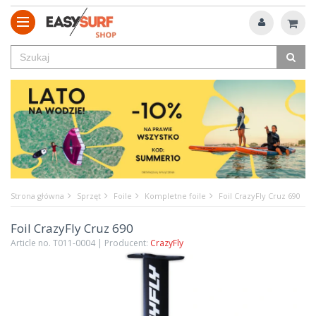
Strona główna
Sprzęt
Foile
Kompletne foile
Foil CrazyFly Cruz 690
Foil CrazyFly Cruz 690
Article no. T011-0004 | Producent:
CrazyFly