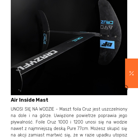
Air Inside Mast
UNOSI SIĘ NA WODZIE - Maszt foila Cruz jest uszczelniony
na dole i na górze. Uwięzione powietrze poprawia jego
pływalność. Foile Cruz 1000 i 1200 unosi się na wodzie
nawet z najmniejszą deską Pure 77cm. Możesz skupić się
na akcji zamiast martwić się, że w razie upadku utopisz