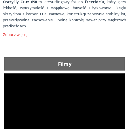
CrazyFly Cruz 690
to kitesurfingowy foil do
freeride’u,
który łączy
lekkość, wytrzymałość i wyjątkową łatwość użytkowania. Dzięki
skrzydłom z karbonu i aluminiowej konstrukcji zapewnia stabilny lot,
przewidywalne zachowanie i pełną kontrolę nawet przy większych
prędkościach.
Zobacz więcej
Filmy
ShortText: