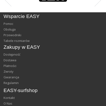
Wsparcie EASY
Pomoc
Obsługa
Przewodniki
Tabele rozmiarów
Zakupy w EASY
Dostępność
Dostawa
Płatności
Zwroty
Gwarancja
Regulamin
EASY-surfshop
Kontakt
O Nas