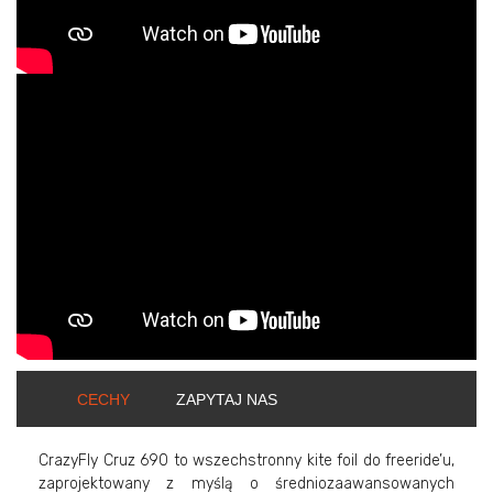
ShortText:
CECHY
ZAPYTAJ NAS
CrazyFly Cruz 690 to wszechstronny kite foil do freeride’u,
zaprojektowany z myślą o średniozaawansowanych