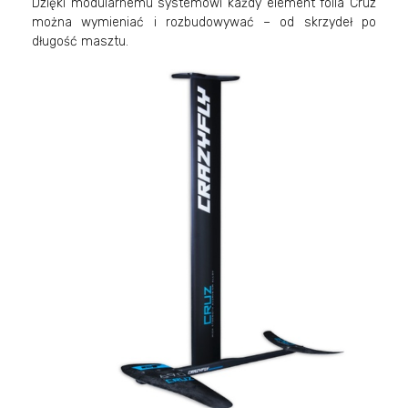
Dzięki modularnemu systemowi każdy element foila Cruz
można wymieniać i rozbudowywać – od skrzydeł po
długość masztu.