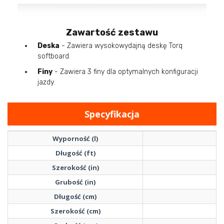
Zawartość zestawu
Deska
- Zawiera wysokowydajną deskę Torq
softboard.
Finy
- Zawiera 3 finy dla optymalnych konfiguracji
jazdy.
Specyfikacja
Wyporność (l)
Długość (ft)
Szerokość (in)
23
Grubość (in)
3 
Długość (cm)
Szerokość (cm)