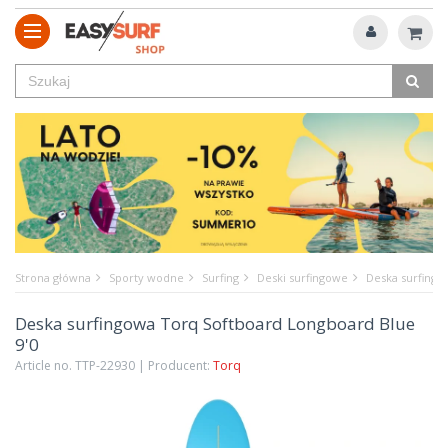
Strona główna
Sporty wodne
Surfing
Deski surfingowe
Deska surfingo
Deska surfingowa Torq Softboard Longboard Blue
9'0
Article no. TTP-22930 | Producent:
Torq