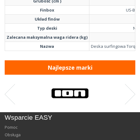
Grubość (cm )
Finbox
US-Box 
Układ finów
Typ deski
Na 
Zalecana maksymalna waga ridera (kg)
Nazwa
Deska surfingowa Torq So
Najlepsze marki
Wsparcie EASY
Pomoc
Obsługa