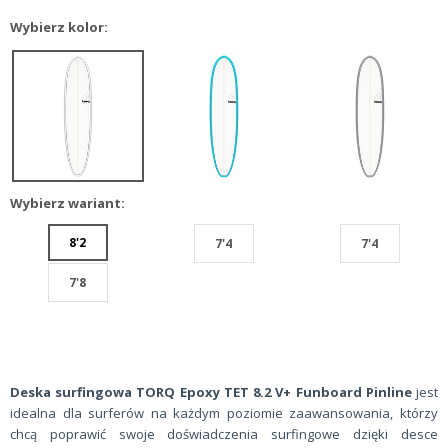
Wybierz kolor:
Wybierz wariant:
8'2
7'4
7'4
7'8
Deska surfingowa TORQ Epoxy TET 8.2 V+ Funboard Pinline
jest
idealna dla surferów na każdym poziomie zaawansowania, którzy
chcą poprawić swoje doświadczenia surfingowe dzięki desce