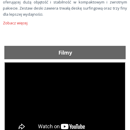
oferującej dużą objętość i stabilność w kompaktowym i zwrotnym
pakiecie. Zestaw deski zawiera trwałą deskę surfingową oraz trzy finy
dla lepszej wydajności.
Zobacz więcej
Filmy
ShortText: