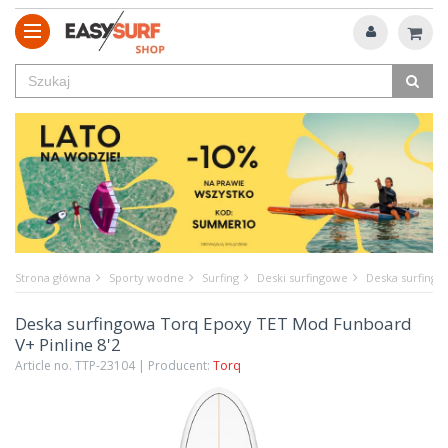
Strona główna
Sporty wodne
Surfing
Deski surfingowe
Deska surfingo
Deska surfingowa Torq Epoxy TET Mod Funboard
V+ Pinline 8'2
Article no. TTP-23104 | Producent:
Torq