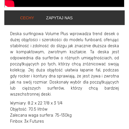
CECHY
ZAPYTAJ NAS
Deska surfingowa Volume Plus wprowadza trend desek o
dużej objętości i szerokości do modelu funboard, oferując
stabilność i zdolność do ślizgu jak znacznie dłuższa deska
w kompaktowym, zwrotnym kształcie. Ta deska jest
odpowiednia dla surferów o różnych umiejętnościach, od
początkujących po tych, którzy chcą zróżnicować swoją
kolekcję. Jej duża objętość ułatwia łapanie fal, podczas
gdy rocker i kontury dna sprawiają, że jest żywa i zwrotna
jak na swój rozmiar. Doskonały wybór dla początkujących
lub cięższych surferów, którzy chcą bardziej
wszechstronnej deski.
Wymiary: 8.2 x 22 7/8 x 3 1/4
Objętość: 70.5 litrów
Zalecana waga surfera: 75-130kg
Finbox: 3x Futures