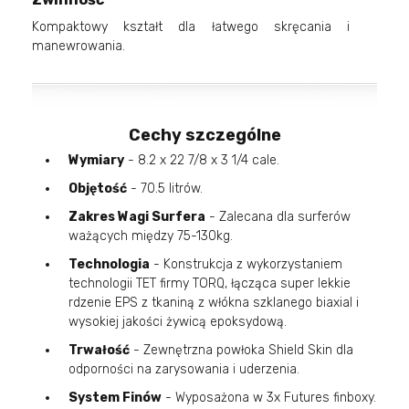
Kompaktowy kształt dla łatwego skręcania i
manewrowania.
Cechy szczególne
Wymiary
- 8.2 x 22 7/8 x 3 1/4 cale.
Objętość
- 70.5 litrów.
Zakres Wagi Surfera
- Zalecana dla surferów
ważących między 75-130kg.
Technologia
- Konstrukcja z wykorzystaniem
technologii TET firmy TORQ, łącząca super lekkie
rdzenie EPS z tkaniną z włókna szklanego biaxial i
wysokiej jakości żywicą epoksydową.
Trwałość
- Zewnętrzna powłoka Shield Skin dla
odporności na zarysowania i uderzenia.
System Finów
- Wyposażona w 3x Futures finboxy.