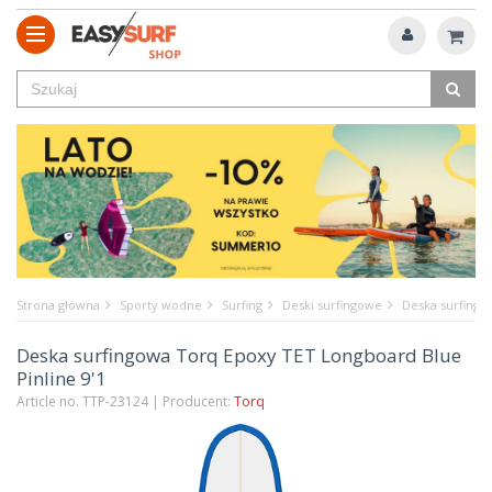
Strona główna
Sporty wodne
Surfing
Deski surfingowe
Deska surfingo
Deska surfingowa Torq Epoxy TET Longboard Blue
Pinline 9'1
Article no. TTP-23124 | Producent:
Torq