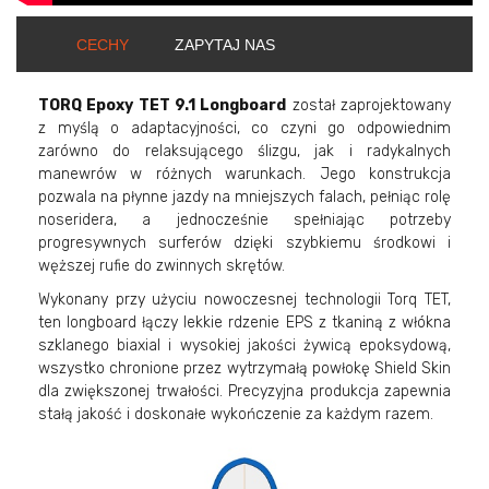
CECHY
ZAPYTAJ NAS
TORQ Epoxy TET 9.1 Longboard
został zaprojektowany
z myślą o adaptacyjności, co czyni go odpowiednim
zarówno do relaksującego ślizgu, jak i radykalnych
manewrów w różnych warunkach. Jego konstrukcja
pozwala na płynne jazdy na mniejszych falach, pełniąc rolę
noseridera, a jednocześnie spełniając potrzeby
progresywnych surferów dzięki szybkiemu środkowi i
węższej rufie do zwinnych skrętów.
Wykonany przy użyciu nowoczesnej technologii Torq TET,
ten longboard łączy lekkie rdzenie EPS z tkaniną z włókna
szklanego biaxial i wysokiej jakości żywicą epoksydową,
wszystko chronione przez wytrzymałą powłokę Shield Skin
dla zwiększonej trwałości. Precyzyjna produkcja zapewnia
stałą jakość i doskonałe wykończenie za każdym razem.