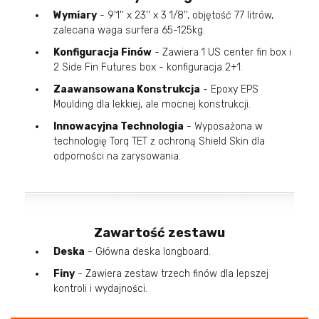
Wymiary
- 9'1'' x 23'' x 3 1/8'', objętość 77 litrów,
zalecana waga surfera 65-125kg.
Konfiguracja Finów
- Zawiera 1 US center fin box i
2 Side Fin Futures box - konfiguracja 2+1.
Zaawansowana Konstrukcja
- Epoxy EPS
Moulding dla lekkiej, ale mocnej konstrukcji.
Innowacyjna Technologia
- Wyposażona w
technologię Torq TET z ochroną Shield Skin dla
odporności na zarysowania.
Zawartość zestawu
Deska
- Główna deska longboard.
Finy
- Zawiera zestaw trzech finów dla lepszej
kontroli i wydajności.