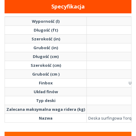
Specyfikacja
Wyporność (l)
Długość (ft)
Szerokość (in)
Grubość (in)
Długość (cm)
Szerokość (cm)
Grubość (cm )
Finbox
US-
Układ finów
Typ deski
Zalecana maksymalna waga ridera (kg)
Nazwa
Deska surfingowa Torq Ep