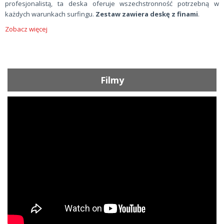
profesjonalistą, ta deska oferuje wszechstronność potrzebną w
każdych warunkach surfingu.
Zestaw zawiera deskę z finami
.
Zobacz więcej
Filmy
ShortText: