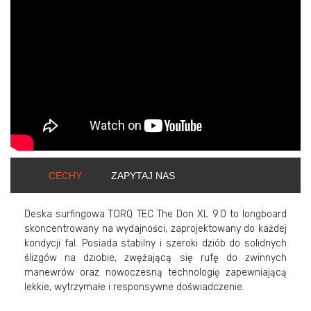
CECHY
ZAPYTAJ NAS
Deska surfingowa TORQ TEC The Don XL 9.0 to longboard
skoncentrowany na wydajności, zaprojektowany do każdej
kondycji fal. Posiada stabilny i szeroki dziób do solidnych
ślizgów na dziobie, zwężającą się rufę do zwinnych
manewrów oraz nowoczesną technologię zapewniającą
lekkie, wytrzymałe i responsywne doświadczenie.