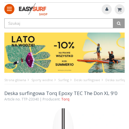
Strona główna
Sporty wodne
Surfing
Deski surfingowe
Deska surfingo
Deska surfingowa Torq Epoxy TEC The Don XL 9'0
Article no. TTP-23340 | Producent:
Torq