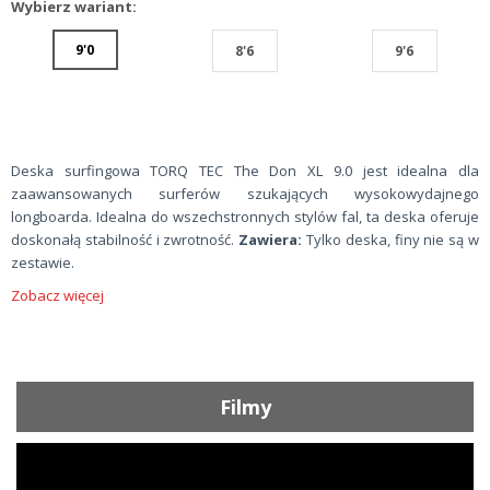
Wybierz wariant:
9'0
8'6
9'6
Deska surfingowa TORQ TEC The Don XL 9.0 jest idealna dla
zaawansowanych surferów szukających wysokowydajnego
longboarda. Idealna do wszechstronnych stylów fal, ta deska oferuje
doskonałą stabilność i zwrotność.
Zawiera:
Tylko deska, finy nie są w
zestawie.
Zobacz więcej
Filmy
ShortText: