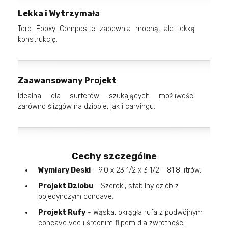
Lekka i Wytrzymała
Torq Epoxy Composite zapewnia mocną, ale lekką
konstrukcję.
Zaawansowany Projekt
Idealna dla surferów szukających możliwości
zarówno ślizgów na dziobie, jak i carvingu.
Cechy szczególne
Wymiary Deski
- 9.0 x 23 1/2 x 3 1/2 - 81.8 litrów.
Projekt Dziobu
- Szeroki, stabilny dziób z
pojedynczym concave.
Projekt Rufy
- Wąska, okrągła rufa z podwójnym
concave vee i średnim flipem dla zwrotności.