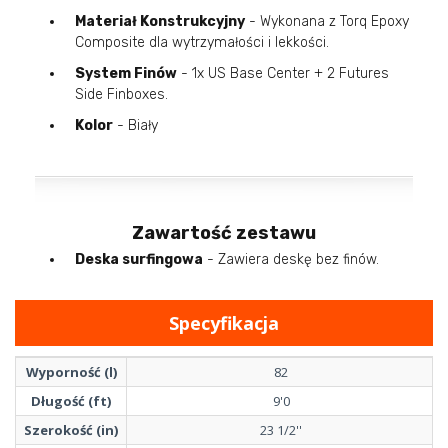
Materiał Konstrukcyjny
- Wykonana z Torq Epoxy
Composite dla wytrzymałości i lekkości.
System Finów
- 1x US Base Center + 2 Futures
Side Finboxes.
Kolor
- Biały
Zawartość zestawu
Deska surfingowa
- Zawiera deskę bez finów.
Specyfikacja
Wyporność (l)
82
Długość (ft)
9'0
Szerokość (in)
23 1/2''