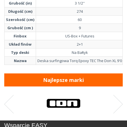
Grubość (in)
3 1/2''
Długość (cm)
274
Szerokość (cm)
60
Grubość (cm )
9
Finbox
US-Box + Futures
Układ finów
2+1
Typ deski
Na Bałtyk
Nazwa
Deska surfingowa Torq Epoxy TEC The Don XL 9'0
Najlepsze marki
Wsparcie EASY