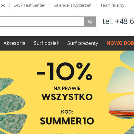
oc
EASY Test Center
Kalendarz wydarzeń
Team riderzy
tel. +48 
Akcesoria
Surf odzież
Surf prezenty
NOWO DOD