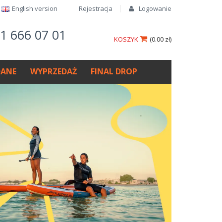
English version​
Rejestracja
Logowanie
61 666 07 01
KOSZYK
(
0.00 zł
)
ANE
WYPRZEDAŻ
FINAL DROP