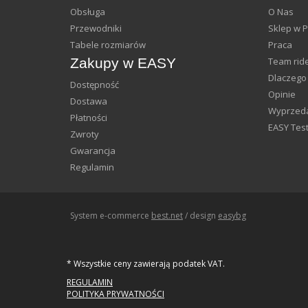
Obsługa
O Nas
Przewodniki
Sklep w 
Tabele rozmiarów
Praca
Zakupy w EASY
Team rid
Dlaczego
Dostępność
Opinie
Dostawa
Wyprzeda
Płatności
EASY Test
Zwroty
Gwarancja
Regulamin
System e-commerce
best.net
/ design
easybg
* Wszystkie ceny zawierają podatek VAT.
REGULAMIN
POLITYKA PRYWATNOŚCI