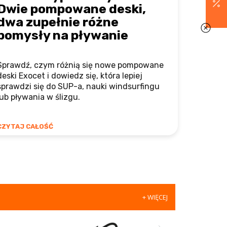
Dwie pompowane deski,
dwa zupełnie różne
pomysły na pływanie
Sprawdź, czym różnią się nowe pompowane
deski Exocet i dowiedz się, która lepiej
sprawdzi się do SUP-a, nauki windsurfingu
lub pływania w ślizgu.
CZYTAJ CAŁOŚĆ
+ WIĘCEJ