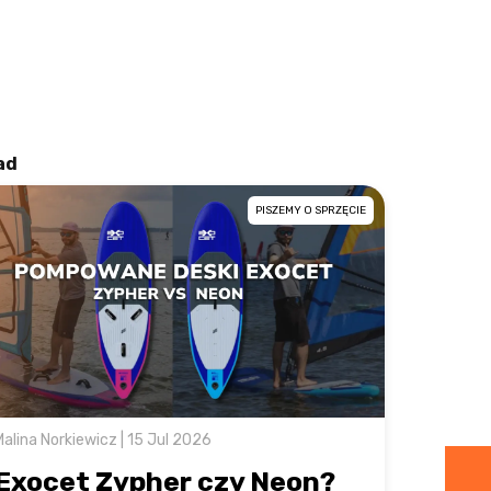
ad
PISZEMY O SPRZĘCIE
Malina Norkiewicz | 15 Jul 2026
Exocet Zypher czy Neon?