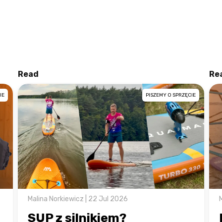
Read
Re
IE
PISZEMY O SPRZĘCIE
Malina Norkiewicz | 22 Jul 2026
SUP z silnikiem?