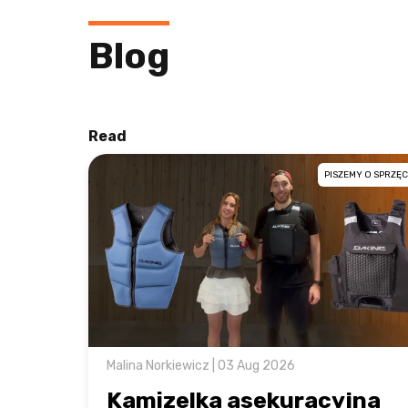
Blog
Read
PISZEMY O SPRZĘC
Malina Norkiewicz | 03 Aug 2026
Kamizelka asekuracyjna