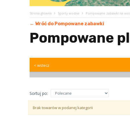
Strona główna
Sporty wodne
Pompowane zabawki na wo
← Wróć do Pompowane zabawki
Pompowane pl
< wstecz
Sortuj po:
Brak towarów w podanej kategorii