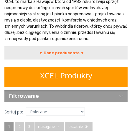
XCEL to marka z Hawajów, która od 1982 roku rozwija sprzęt
neoprenowy do surfingu i innych sportów wodnych. Jej
najmocniejszą stroną jest pianka neoprenowa - projektowana z
myślą o cieple, elastyczności i komforcie w chłodnych oraz
zmiennych warunkach. To wybór dla riderów, którzy chcą pływać
dłużej, bez ciągłego myślenia o zimnie, przedostawaniu się
zimnej wody pod piankę i ograniczeniu ruchu.
▼ Dane producenta ▼
XCEL Produkty
Filtrowanie
Sortuj po:
1
2
3
następne
ostatnie