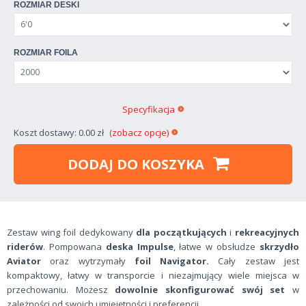
ROZMIAR DESKI
ROZMIAR FOILA
Specyfikacja
Koszt dostawy: 0.00 zł
(zobacz opcje)
DODAJ DO KOSZYKA
Zestaw wing foil dedykowany
dla początkujących
i
rekreacyjnych
riderów
. Pompowana
deska Impulse
, łatwe w obsłudze
skrzydło
Aviator
oraz wytrzymały
foil Navigator.
Cały zestaw jest
kompaktowy, łatwy w transporcie i niezajmujący wiele miejsca w
przechowaniu. Możesz
dowolnie skonfigurować swój set
w
zależności od swoich umiejętności i preferencji.