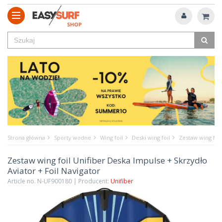
Strona główna
Sporty wodne
Wing foil
Deski wing foil
Zestaw wing foil
Zestaw wing foil Unifiber Deska Impulse + Skrzydło
Aviator + Foil Navigator
Article no. N-UF900180 | Producent:
Unifiber