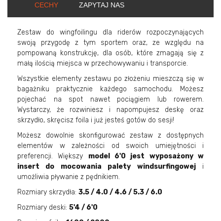
CECHY
ZAPYTAJ NAS
Zestaw do wingfoilingu dla riderów rozpoczynających
swoją przygodę z tym sportem oraz, ze względu na
pompowaną konstrukcję, dla osób, które zmagają się z
małą ilością miejsca w przechowywaniu i transporcie.
Wszystkie elementy zestawu po złożeniu mieszczą się w
bagażniku praktycznie każdego samochodu. Możesz
pojechać na spot nawet pociągiem lub rowerem.
Wystarczy, że rozwiniesz i napompujesz deskę oraz
skrzydło, skręcisz foila i już jesteś gotów do sesji!
Możesz dowolnie skonfigurować zestaw z dostępnych
elementów w zależności od swoich umiejętności i
preferencji. Większy
model 6'0 jest wyposażony w
insert do mocowania palety windsurfingowej
i
umożliwia pływanie z pędnikiem.
Rozmiary skrzydła:
3.5 / 4.0 / 4.6 / 5.3 / 6.0
Rozmiary deski:
5'4 / 6'0