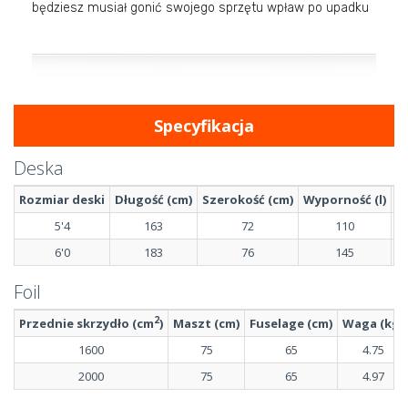
będziesz musiał gonić swojego sprzętu wpław po upadku
Specyfikacja
Deska
Rozmiar deski
Długość (cm)
Szerokość (cm)
Wyporność (l)
O
5'4
163
72
110
6'0
183
76
145
Foil
2
Przednie skrzydło (cm
)
Maszt (cm)
Fuselage (cm)
Waga (kg)
1600
75
65
4.75
2000
75
65
4.97