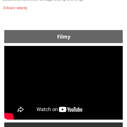
Zobacz więcej
Filmy
ShortText: