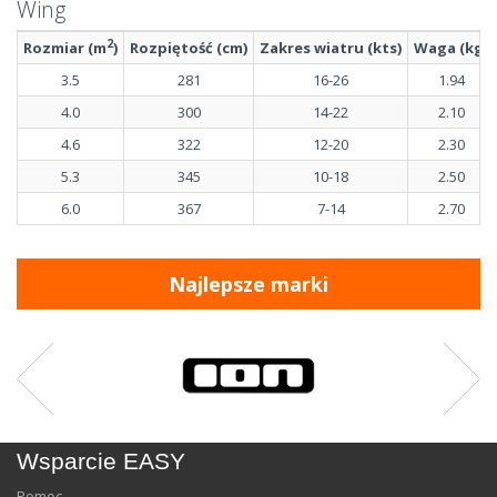
Wing
2
Rozmiar (m
)
Rozpiętość (cm)
Zakres wiatru (kts)
Waga (kg)
3.5
281
16-26
1.94
4.0
300
14-22
2.10
4.6
322
12-20
2.30
5.3
345
10-18
2.50
6.0
367
7-14
2.70
Najlepsze marki
Wsparcie EASY
Pomoc