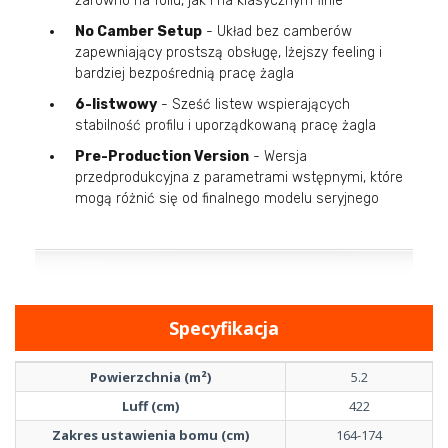
zarówno na foilu, jak i na klasycznym finie
No Camber Setup
- Układ bez camberów
zapewniający prostszą obsługę, lżejszy feeling i
bardziej bezpośrednią pracę żagla
6-listwowy
- Sześć listew wspierających
stabilność profilu i uporządkowaną pracę żagla
Pre-Production Version
- Wersja
przedprodukcyjna z parametrami wstępnymi, które
mogą różnić się od finalnego modelu seryjnego
Specyfikacja
Powierzchnia (m²)
5.2
Luff (cm)
422
Zakres ustawienia bomu (cm)
164-174