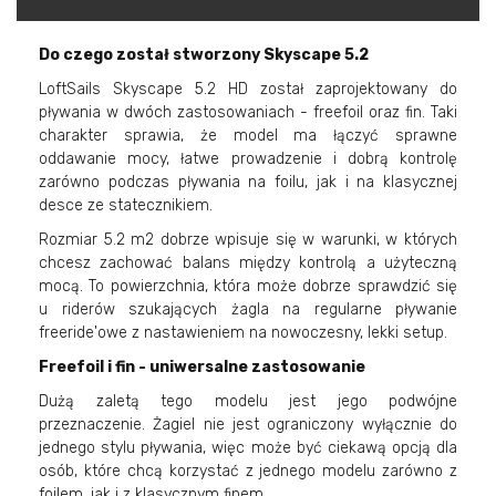
Do czego został stworzony Skyscape 5.2
LoftSails Skyscape 5.2 HD został zaprojektowany do
pływania w dwóch zastosowaniach - freefoil oraz fin. Taki
charakter sprawia, że model ma łączyć sprawne
oddawanie mocy, łatwe prowadzenie i dobrą kontrolę
zarówno podczas pływania na foilu, jak i na klasycznej
desce ze statecznikiem.
Rozmiar 5.2 m2 dobrze wpisuje się w warunki, w których
chcesz zachować balans między kontrolą a użyteczną
mocą. To powierzchnia, która może dobrze sprawdzić się
u riderów szukających żagla na regularne pływanie
freeride'owe z nastawieniem na nowoczesny, lekki setup.
Freefoil i fin - uniwersalne zastosowanie
Dużą zaletą tego modelu jest jego podwójne
przeznaczenie. Żagiel nie jest ograniczony wyłącznie do
jednego stylu pływania, więc może być ciekawą opcją dla
osób, które chcą korzystać z jednego modelu zarówno z
foilem, jak i z klasycznym finem.