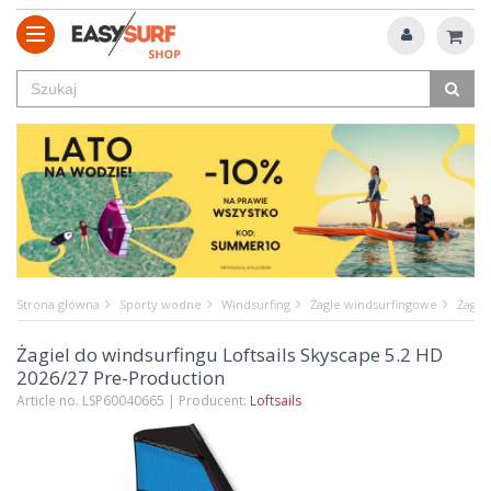
Strona główna
Sporty wodne
Windsurfing
Żagle windsurfingowe
Żagie
Żagiel do windsurfingu Loftsails Skyscape 5.2 HD
2026/27 Pre-Production
Article no. LSP60040665 | Producent:
Loftsails