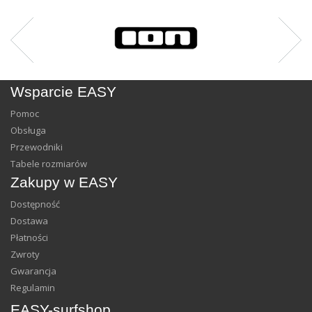
Wsparcie EASY
Pomoc
Obsługa
Przewodniki
Tabele rozmiarów
Zakupy w EASY
Dostępność
Dostawa
Płatności
Zwroty
Gwarancja
Regulamin
EASY-surfshop