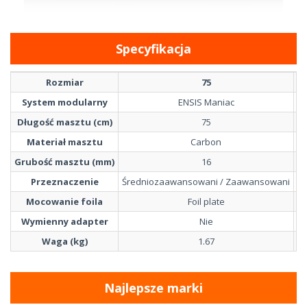
Specyfikacja
Rozmiar
75
System modularny
ENSIS Maniac
Długość masztu (cm)
75
Materiał masztu
Carbon
Grubość masztu (mm)
16
Przeznaczenie
Średniozaawansowani / Zaawansowani
Ś
Mocowanie foila
Foil plate
Wymienny adapter
Nie
Waga (kg)
1.67
Najlepsze marki