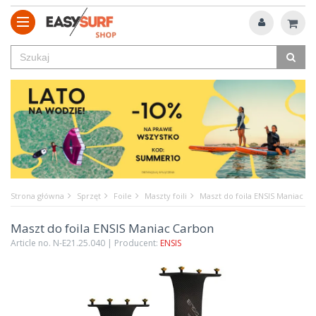
Strona główna
Sprzęt
Foile
Maszty foili
Maszt do foila ENSIS Maniac C
Maszt do foila ENSIS Maniac Carbon
Article no. N-E21.25.040 | Producent:
ENSIS