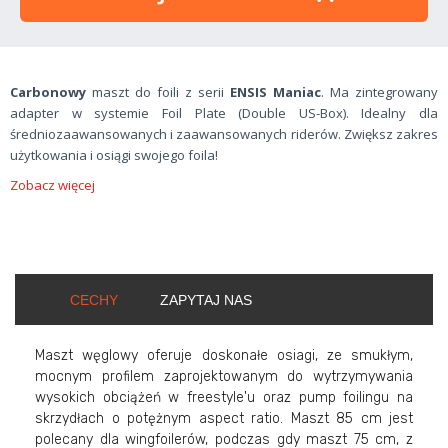
Carbonowy
maszt do foili z serii
ENSIS Maniac
. Ma zintegrowany
adapter w systemie Foil Plate (Double US-Box). Idealny dla
średniozaawansowanych i zaawansowanych riderów. Zwiększ zakres
użytkowania i osiągi swojego foila!
Zobacz więcej
CECHY
ZAPYTAJ NAS
Maszt węglowy oferuje doskonałe osiagi, ze smukłym,
mocnym profilem zaprojektowanym do wytrzymywania
wysokich obciążeń w freestyle'u oraz pump foilingu na
skrzydłach o potężnym aspect ratio. Maszt 85 cm jest
polecany dla wingfoilerów, podczas gdy maszt 75 cm, z