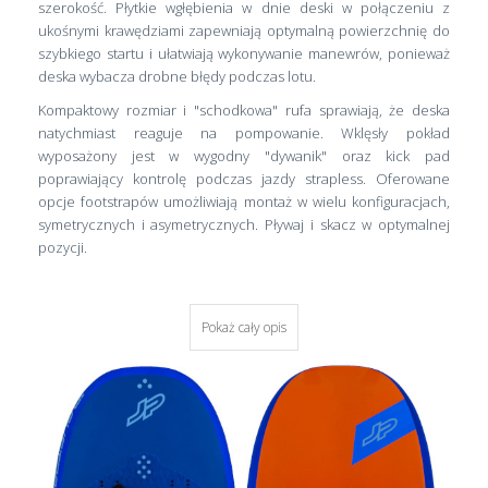
szerokość. Płytkie wgłębienia w dnie deski w połączeniu z
ukośnymi krawędziami zapewniają optymalną powierzchnię do
szybkiego startu i ułatwiają wykonywanie manewrów, ponieważ
deska wybacza drobne błędy podczas lotu.
Kompaktowy rozmiar i "schodkowa" rufa sprawiają, że deska
natychmiast reaguje na pompowanie. Wklęsły pokład
wyposażony jest w wygodny "dywanik" oraz kick pad
poprawiający kontrolę podczas jazdy strapless. Oferowane
opcje footstrapów umożliwiają montaż w wielu konfiguracjach,
symetrycznych i asymetrycznych. Pływaj i skacz w optymalnej
pozycji.
Pokaż cały opis