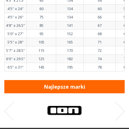
4'5'' x 21.5''
45
134
54
4.5
4'5'' x 24''
60
134
60
5.0
4'5'' x 26''
75
134
66
5.7
4'8'' x 26.5''
85
141
67
6.2
5'0'' x 27''
95
152
68
6.5
5'5'' x 28''
105
165
71
6.8
5'7'' x 28.5''
115
170
72
7.2
6'0'' x 29.5''
125
182
74
7.5
6'5'' x 31''
145
195
78
8.2
Najlepsze marki