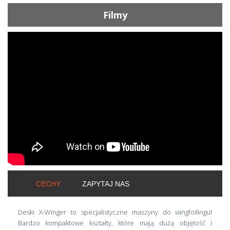
Filmy
ShortText:
CECHY
ZAPYTAJ NAS
Deski X-Winger to specjalistyczne maszyny do wingfoilingu!
Bardzo kompaktowe kształty, które mają dużą objętość i