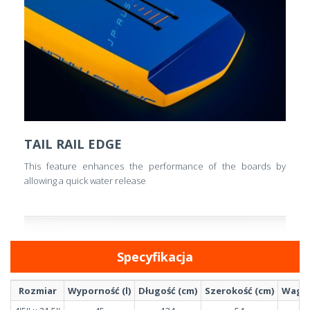
TAIL RAIL EDGE
This feature enhances the performance of the boards by
allowing a quick water release
Specyfikacja
Rozmiar
Wyporność (l)
Długość (cm)
Szerokość (cm)
Waga 