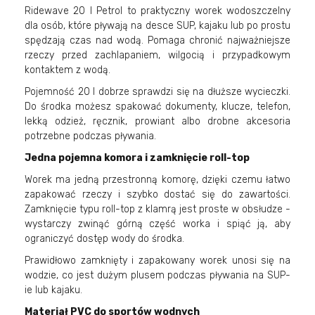
Ridewave 20 l Petrol to praktyczny worek wodoszczelny
dla osób, które pływają na desce SUP, kajaku lub po prostu
spędzają czas nad wodą. Pomaga chronić najważniejsze
rzeczy przed zachlapaniem, wilgocią i przypadkowym
kontaktem z wodą.
Pojemność 20 l dobrze sprawdzi się na dłuższe wycieczki.
Do środka możesz spakować dokumenty, klucze, telefon,
lekką odzież, ręcznik, prowiant albo drobne akcesoria
potrzebne podczas pływania.
Jedna pojemna komora i zamknięcie roll-top
Worek ma jedną przestronną komorę, dzięki czemu łatwo
zapakować rzeczy i szybko dostać się do zawartości.
Zamknięcie typu roll-top z klamrą jest proste w obsłudze -
wystarczy zwinąć górną część worka i spiąć ją, aby
ograniczyć dostęp wody do środka.
Prawidłowo zamknięty i zapakowany worek unosi się na
wodzie, co jest dużym plusem podczas pływania na SUP-
ie lub kajaku.
Materiał PVC do sportów wodnych