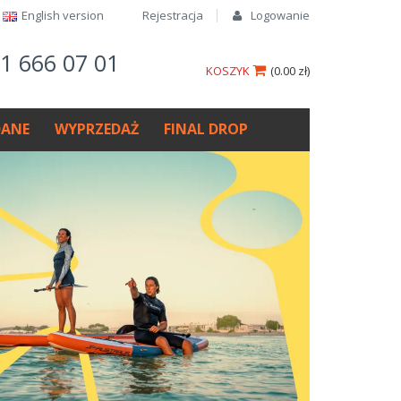
English version​
Rejestracja
Logowanie
61 666 07 01
KOSZYK
(
0.00 zł
)
ANE
WYPRZEDAŻ
FINAL DROP