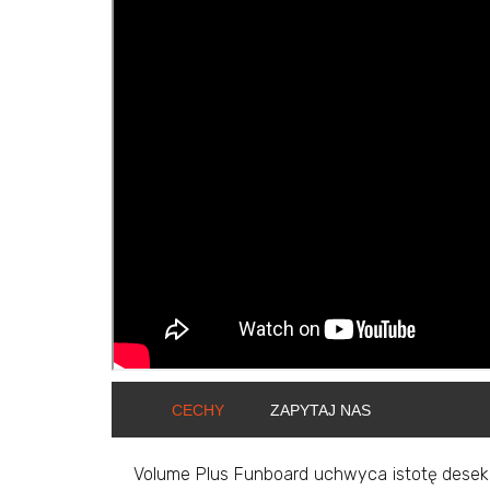
ShortText:
CECHY
ZAPYTAJ NAS
Volume Plus Funboard uchwyca istotę desek o