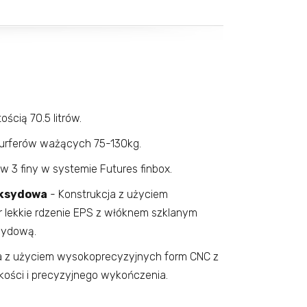
ością 70.5 litrów.
surferów ważących 75-130kg.
 3 finy w systemie Futures finbox.
oksydowa
- Konstrukcja z użyciem
er lekkie rdzenie EPS z włóknem szklanym
ksydową.
 z użyciem wysokoprecyzyjnych form CNC z
akości i precyzyjnego wykończenia.