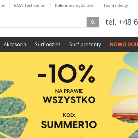
oc
EASY Test Center
Kalendarz wydarzeń
Team riderzy
tel. +48 
Akcesoria
Surf odzież
Surf prezenty
NOWO DOD