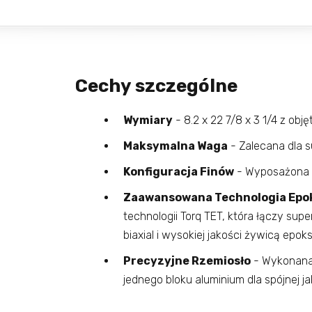
Cechy szczególne
Wymiary
- 8.2 x 22 7/8 x 3 1/4 z objęt
Maksymalna Waga
- Zalecana dla 
Konfiguracja Finów
- Wyposażona w
Zaawansowana Technologia Ep
technologii Torq TET, która łączy sup
biaxial i wysokiej jakości żywicą epo
Precyzyjne Rzemiosło
- Wykonana
jednego bloku aluminium dla spójnej j