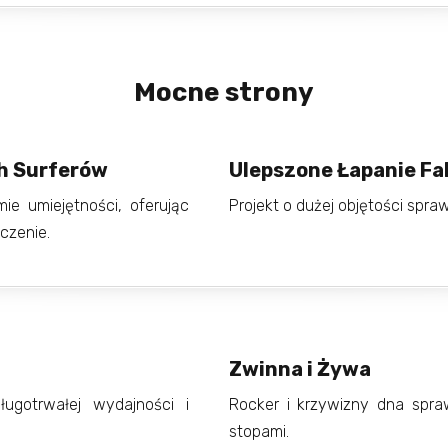
Mocne strony
h Surferów
Ulepszone Łapanie Fa
e umiejętności, oferując
Projekt o dużej objętości spraw
czenie.
Zwinna i Żywa
ugotrwałej wydajności i
Rocker i krzywizny dna spra
stopami.