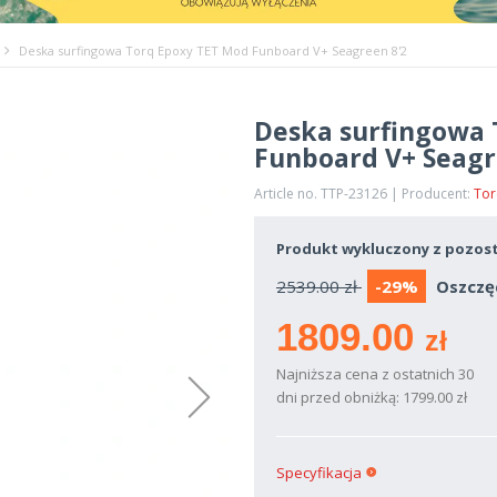
Deska surfingowa Torq Epoxy TET Mod Funboard V+ Seagreen 8'2
Deska surfingowa 
Funboard V+ Seagr
Article no. TTP-23126 | Producent:
Tor
Produkt wykluczony z pozost
2539.00 zł
-29%
Oszczę
1809.00
zł
Najniższa cena z ostatnich 30
dni przed obniżką: 1799.00 zł
Specyfikacja