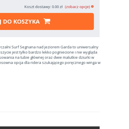
Koszt dostawy: 0.00 zł
(zobacz opcje)
J DO KOSZYKA
pożyczalni Surf Segnana nad jeziorem Garda to uniwersalny
szycie jest tylko bardzo lekko pogniecione i nie wygląda
sowania na tubie głównej oraz dwie malutkie dziurki w
nsowna opcja dla ridera szukającego poręcznego winga w