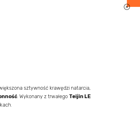
Zwiększona sztywność krawędzi natarcia,
onność
. Wykonany z trwałego
Teijin LE
nkach.