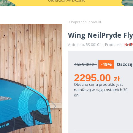
< Poprzedni produkt
Wing NeilPryde Fly 
Article no. RS-00101 | Producent:
Neil
4539.00 zł
-49%
Oszczę
2295.00
zł
Obecna cena produktu jest
najniższą w ciągu ostatnich 30
dni