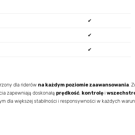
✔
✔
✔
rzony dla riderów
na każdym poziomie zaawansowania
. 
ycia zapewniają doskonałą
prędkość
,
kontrolę
i
wszechstr
ym dla większej stabilności i responsywności w każdych waru