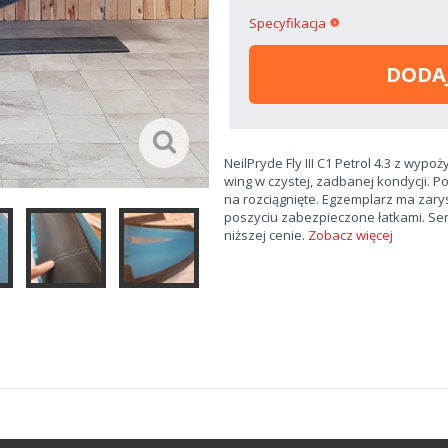
Specyfikacja
DODA
NeilPryde Fly III C1 Petrol 4.3 z wy
wing w czystej, zadbanej kondycji. Po
na rozciągnięte. Egzemplarz ma zary
poszyciu zabezpieczone łatkami. Se
niższej cenie.
Zobacz więcej