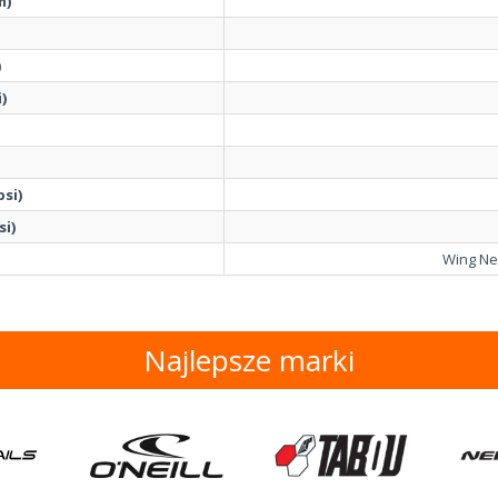
m)
)
)
psi)
si)
Wing Neil
Najlepsze marki