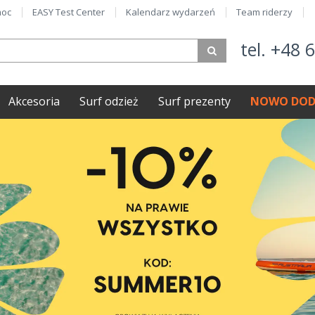
oc
EASY Test Center
Kalendarz wydarzeń
Team riderzy
tel. +48 
Akcesoria
Surf odzież
Surf prezenty
NOWO DOD