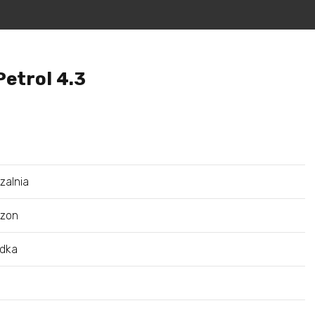
Petrol 4.3
alnia
ezon
odka