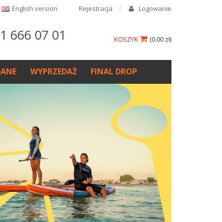
English version​
Rejestracja
Logowanie
61 666 07 01
KOSZYK
(
0.00 zł
)
ANE
WYPRZEDAŻ
FINAL DROP