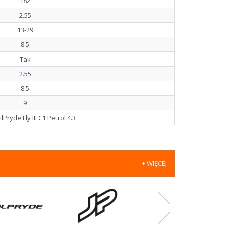
182
2.55
13-29
8.5
Tak
2.55
8.5
9
Pryde Fly III C1 Petrol 4.3
+ WIĘCEJ