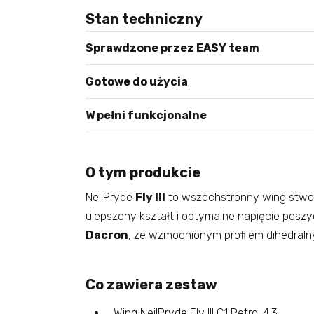
Stan techniczny
Sprawdzone przez EASY team
Gotowe do użycia
W pełni funkcjonalne
O tym produkcie
NeilPryde
Fly III
to wszechstronny wing stwo
ulepszony kształt i optymalne napięcie posz
Dacron
, ze wzmocnionym profilem dihedraln
Co zawiera zestaw
Wing NeilPryde Fly III C1 Petrol 4.3