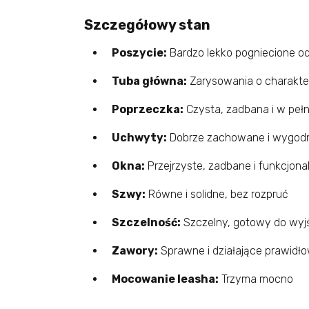
Szczegółowy stan
Poszycie:
Bardzo lekko pogniecione od
Tuba główna:
Zarysowania o charakte
Poprzeczka:
Czysta, zadbana i w pełn
Uchwyty:
Dobrze zachowane i wygodn
Okna:
Przejrzyste, zadbane i funkcjona
Szwy:
Równe i solidne, bez rozpruć
Szczelność:
Szczelny, gotowy do wyj
Zawory:
Sprawne i działające prawidł
Mocowanie leasha:
Trzyma mocno