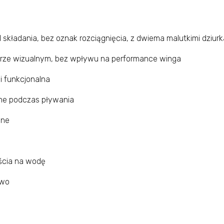
 składania, bez oznak rozciągnięcia, z dwiema malutkimi dziur
rze wizualnym, bez wpływu na performance winga
i funkcjonalna
e podczas pływania
lne
ścia na wodę
owo