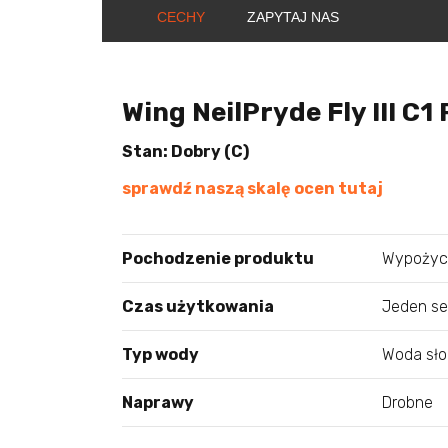
CECHY
ZAPYTAJ NAS
Wing NeilPryde Fly III C1 
Stan: Dobry (C)
sprawdź naszą skalę ocen tutaj
Pochodzenie produktu
Wypożycz
Czas użytkowania
Jeden s
Typ wody
Woda sł
Naprawy
Drobne